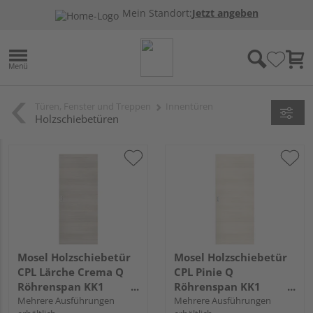
Mein Standort:
Jetzt angeben
Türen, Fenster und Treppen
Innentüren
Holzschiebetüren
Mosel Holzschiebetür
Mosel Holzschiebetür
CPL Lärche Crema Q
CPL Pinie Q
Röhrenspan KK1
Röhrenspan KK1
"Verso"
Mehrere Ausführungen
"Verso"
Mehrere Ausführungen