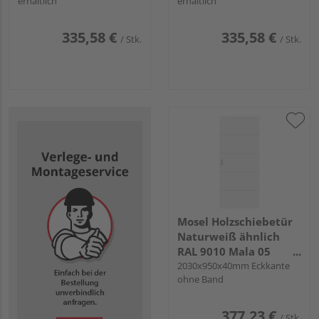
erhältlich
erhältlich
335,58 €
335,58 €
/ Stk.
/ Stk.
Mosel Holzschiebetür
Naturweiß ähnlich
RAL 9010 Mala 05
Röhrenspan KK1
2030x950x40mm Eckkante
ohne Band
"Mala"
377,23 €
/ Stk.