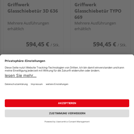
Griffwerk
Griffwerk
Glasschiebetür 3D 636
Glasschiebetür TYPO
669
Mehrere Ausführungen
Mehrere Ausführungen
erhältlich
erhältlich
594,45 €
594,45 €
/ Stk.
/ Stk.
Griffwerk
Griffwerk
Fachberatung
Glasschiebetür LINES
Glasschiebetür LINES