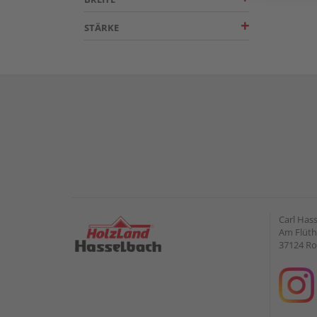
STÄRKE
Carl Has
Am Flüt
37124 Ro