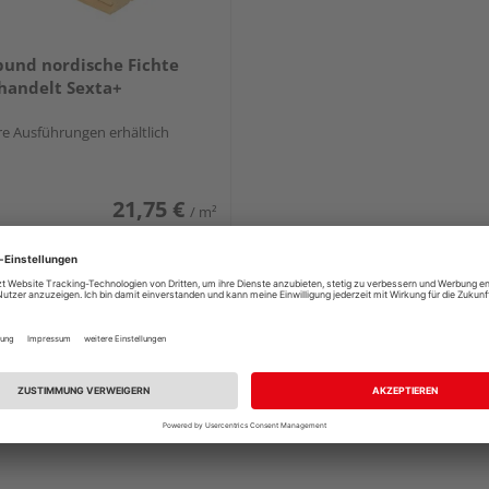
und nordische Fichte
handelt Sexta+
e Ausführungen erhältlich
21,75 €
/ m²