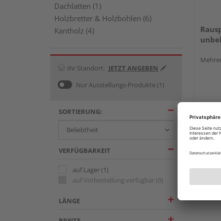
Dachlatten (1)
Holzbretter & Holzbohlen (6)
Rausp
Kantholz (4)
unbe
Mehrer
Ihr Standort:
JETZT ANGEBEN
Nur Ausstellungs-Produkte
(1)
SORTIERUNG:
VERFÜGBARKEIT
auf Lager
(1)
auf Vorbestellung verfügbar
(0)
LÄNGE
BREITE