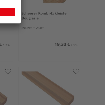
Scheerer Kombi-Eckleiste
Douglasie
39x39mm 2,00m
€
19,30 €
/ Stk.
/ Stk.