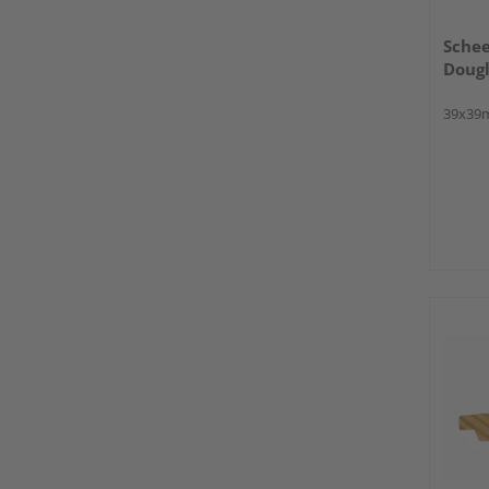
Schee
Dougl
39x39