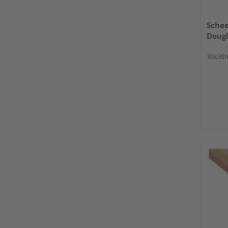
Schee
Dougl
39x39