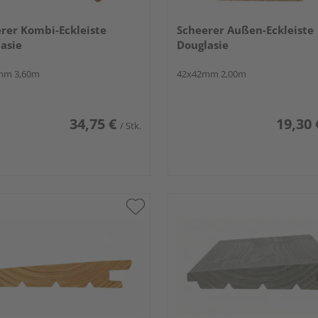
rer Kombi-Eckleiste
Scheerer Außen-Eckleiste
asie
Douglasie
mm 3,60m
42x42mm 2,00m
34,75 €
19,30 
/ Stk.