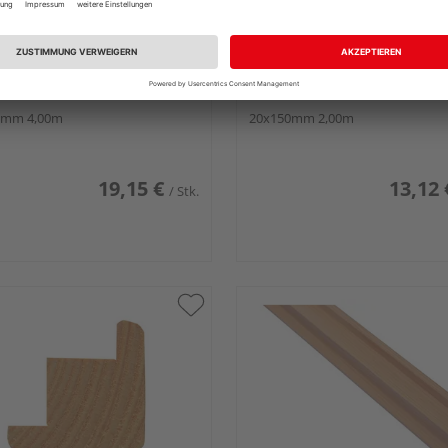
rer Fassadenprofil
Scheerer Fassadenprofil
riffelbrett Douglasie
Mikroriffelbrett Douglasie
0mm 4,00m
20x150mm 2,00m
19,15 €
13,12 
/ Stk.