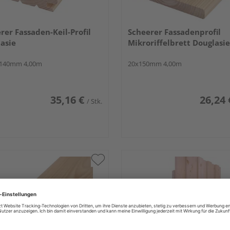
rer Fassaden-Keil-Profil
Scheerer Fassadenprofil
asie
Mikroriffelbrett Douglasie
x140mm 4,00m
20x150mm 4,00m
35,16 €
26,24 
/ Stk.