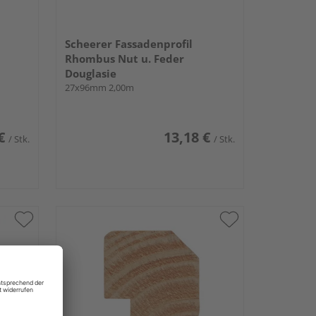
Scheerer Fassadenprofil
Rhombus Nut u. Feder
Douglasie
27x96mm 2,00m
€
13,18 €
/ Stk.
/ Stk.