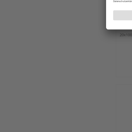
Schee
Mikro
20x10