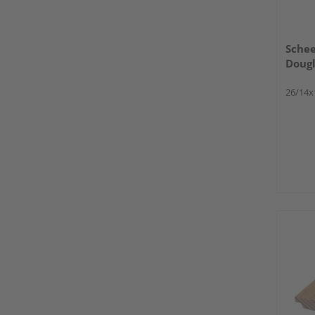
Schee
Dougl
26/14