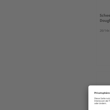
Schee
Dougl
26/14