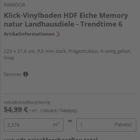
PARADOR
Klick-Vinylboden HDF Eiche Memory
natur Landhausdiele - Trendtime 6
Artikelinformationen
220 x 21,6 cm, 9,6 mm stark, Prägestruktur, 4-seitig gefast,
Snap
Services
vue.ads.buyBox.price.rrp
54,99 €
/ m²
(130,66 € / Paket(e))
m²
Paket(e)
vue.ads.priceMerchantBox.total