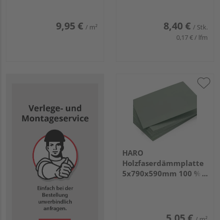
9,95 €
8,40 €
/ m²
/ Stk.
0,17 € / lfm
HARO
Holzfaserdämmplatte
5x790x590mm 100 %
PEFC-zertifiziert (CU-
PEFC-841217)
5,05 €
/ m²