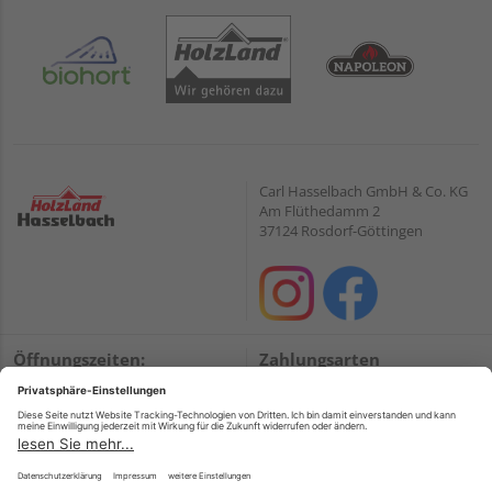
Carl Hasselbach GmbH & Co. KG
Am Flüthedamm 2
37124 Rosdorf-Göttingen
Öffnungszeiten:
Zahlungsarten
Mo. – Fr.
09:00 – 18:00
PayPal
Sa.
09:00 – 13:00
Onlineüberweisung
Wir helfen Ihnen gerne
Kreditkarte
weiter