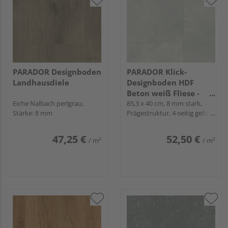
PARADOR Designboden
PARADOR Klick-
Landhausdiele
Designboden HDF
Beton weiß Fliese -
Eiche Nalbach perlgrau,
Modular One
85,3 x 40 cm, 8 mm stark,
Stärke: 8 mm
Prägestruktur, 4-seitig gefast,
Snap
47,25 €
52,50 €
/ m²
/ m²