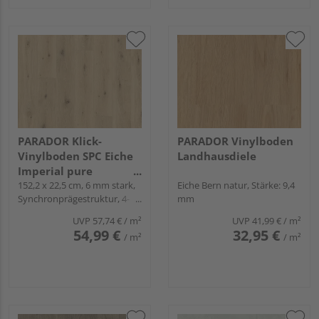
PARADOR Klick-
PARADOR Vinylboden
Vinylboden SPC Eiche
Landhausdiele
Imperial pure
Landhausdiele -
152,2 x 22,5 cm, 6 mm stark,
Eiche Bern natur, Stärke: 9,4
Synchronprägestruktur, 4-
mm
Trendtime 8
seitig gefast, Angle-Angle
UVP
57,74 €
/ m²
UVP
41,99 €
/ m²
54,99 €
32,95 €
/ m²
/ m²