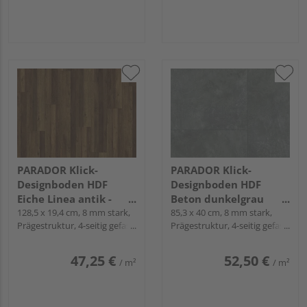
PARADOR Klick-
PARADOR Klick-
Designboden HDF
Designboden HDF
Eiche Linea antik -
Beton dunkelgrau
Modular One
128,5 x 19,4 cm, 8 mm stark,
Fliese - Modular One
85,3 x 40 cm, 8 mm stark,
Prägestruktur, 4-seitig gefast,
Prägestruktur, 4-seitig gefast,
Snap
Snap
47,25 €
52,50 €
/ m²
/ m²