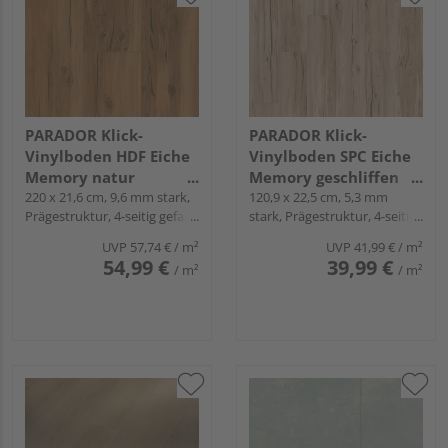
PARADOR Klick-
PARADOR Klick-
Vinylboden HDF Eiche
Vinylboden SPC Eiche
Memory natur
Memory geschliffen
Landhausdiele -
220 x 21,6 cm, 9,6 mm stark,
Landhausdiele - Basic
120,9 x 22,5 cm, 5,3 mm
Prägestruktur, 4-seitig gefast,
stark, Prägestruktur, 4-seitig
Trendtime 6
5.3
Snap
Minifase, Angle-Angle
UVP
57,74 €
/ m²
UVP
41,99 €
/ m²
54,99 €
39,99 €
/ m²
/ m²