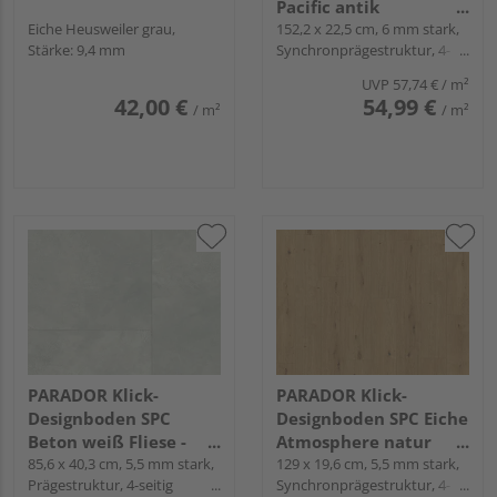
Pacific antik
Eiche Heusweiler grau,
Landhausdiele -
152,2 x 22,5 cm, 6 mm stark,
Stärke: 9,4 mm
Synchronprägestruktur, 4-
Trendtime 8
seitig gefast, Angle-Angle
UVP
57,74 €
/ m²
42,00 €
54,99 €
/ m²
/ m²
PARADOR Klick-
PARADOR Klick-
Designboden SPC
Designboden SPC Eiche
Beton weiß Fliese -
Atmosphere natur
Modular One Hydron
85,6 x 40,3 cm, 5,5 mm stark,
Landhausdiele -
129 x 19,6 cm, 5,5 mm stark,
Prägestruktur, 4-seitig
Synchronprägestruktur, 4-
Modular One Hydron