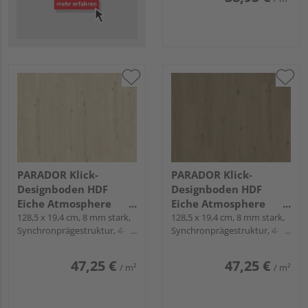
PARADOR Klick-
PARADOR Klick-
Designboden HDF
Designboden HDF
Eiche Atmosphere
Eiche Atmosphere
geschliffen
128,5 x 19,4 cm, 8 mm stark,
umbra Landhausdiele
128,5 x 19,4 cm, 8 mm stark,
Synchronprägestruktur, 4-
Synchronprägestruktur, 4-
Landhausdiele -
- Modular One
seitig gefast, Snap
seitig gefast, Snap
Modular One
47,25 €
47,25 €
/ m²
/ m²