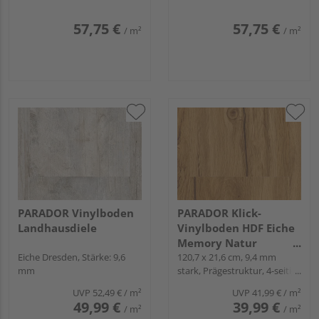
Minifase, Angle-Angle
seitig Minifase, Angle-Angle
57,75 €
57,75 €
/ m²
/ m²
PARADOR Vinylboden
PARADOR Klick-
Landhausdiele
Vinylboden HDF Eiche
Memory Natur
Eiche Dresden, Stärke: 9,6
Landhausdiele - Basic
120,7 x 21,6 cm, 9,4 mm
mm
stark, Prägestruktur, 4-seitig
30
Minifase, Snap
UVP
52,49 €
/ m²
UVP
41,99 €
/ m²
49,99 €
39,99 €
/ m²
/ m²