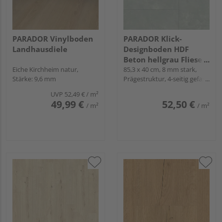
PARADOR Vinylboden
PARADOR Klick-
Landhausdiele
Designboden HDF
Beton hellgrau Fliese -
Eiche Kirchheim natur,
Modular One
85,3 x 40 cm, 8 mm stark,
Stärke: 9,6 mm
Prägestruktur, 4-seitig gefast,
Snap
UVP
52,49 €
/ m²
49,99 €
52,50 €
/ m²
/ m²