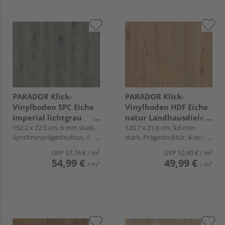
PARADOR Klick-
PARADOR Klick-
Vinylboden SPC Eiche
Vinylboden HDF Eiche
Imperial lichtgrau
natur Landhausdiele -
Landhausdiele -
152,2 x 22,5 cm, 6 mm stark,
Classic 2030
120,7 x 21,6 cm, 9,6 mm
Synchronprägestruktur, 4-
stark, Prägestruktur, 4-seitig,
Trendtime 8
seitig gefast, Angle-Angle
Snap
UVP
57,74 €
/ m²
UVP
52,49 €
/ m²
54,99 €
49,99 €
/ m²
/ m²