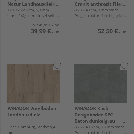
Natur Landhausdiele -
Granit anthrazit Fliese
Basic 5.3
120,9 x 22,5 cm, 5,3 mm
- Modular One
85,3 x 40 cm, 8 mm stark,
stark, Prägestruktur, 4-seitig
Prägestruktur, 4-seitig gefast,
Minifase, Angle-Angle
Snap
UVP
41,99 €
/ m²
39,99 €
52,50 €
/ m²
/ m²
PARADOR Vinylboden
PARADOR Klick-
Landhausdiele
Designboden SPC
Beton dunkelgrau
Eiche Homburg, Stärke: 9,4
Fliese - Modular One
85,6 x 40,3 cm, 5,5 mm stark,
mm
Prägestruktur, 4-seitig
Hydron