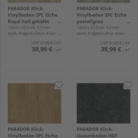
PARADOR Klick-
PARADOR Klick-
Vinylboden SPC Eiche
Vinylboden SPC Eiche
Royal hell gekälkt
pastellgrau
Landhausdiele - Basic
120,9 x 22,5 cm, 5,3 mm
Landhausdiele - Basic
120,9 x 22,5 cm, 5,3 mm
stark, Prägestruktur, 4-seitig
stark, Prägestruktur, 4-seitig
5.3
5.3
Minifase, Angle-Angle
Minifase, Angle-Angle
UVP
41,99 €
/ m²
UVP
41,99 €
/ m²
39,99 €
39,99 €
/ m²
/ m²
PARADOR Klick-
PARADOR Klick-
Vinylboden SPC Eiche
Designboden HDF