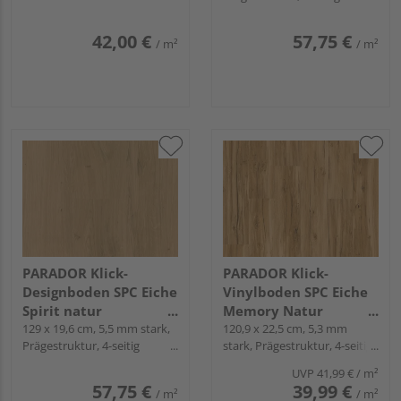
Minifase, Angle-Angle
42,00 €
57,75 €
/ m²
/ m²
PARADOR Klick-
PARADOR Klick-
Designboden SPC Eiche
Vinylboden SPC Eiche
Spirit natur
Memory Natur
Landhausdiele -
129 x 19,6 cm, 5,5 mm stark,
Landhausdiele - Basic
120,9 x 22,5 cm, 5,3 mm
Prägestruktur, 4-seitig
stark, Prägestruktur, 4-seitig
Modular One Hydron
5.3
Minifase, Angle-Angle
Minifase, Angle-Angle
UVP
41,99 €
/ m²
57,75 €
39,99 €
/ m²
/ m²