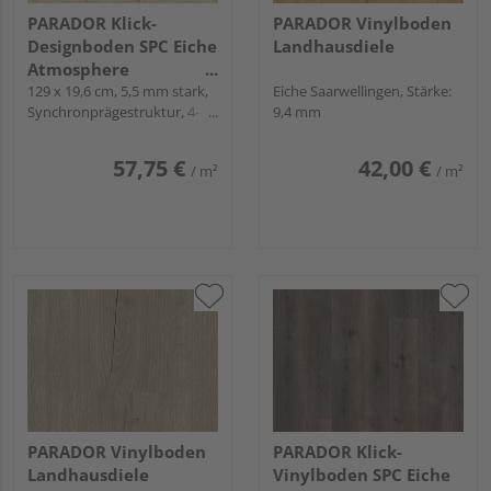
PARADOR Klick-
PARADOR Vinylboden
Designboden SPC Eiche
Landhausdiele
Atmosphere
geschliffen
129 x 19,6 cm, 5,5 mm stark,
Eiche Saarwellingen, Stärke:
Synchronprägestruktur, 4-
9,4 mm
Landhausdiele -
seitig Minifase, Angle-Angle
Modular One Hydron
57,75 €
42,00 €
/ m²
/ m²
PARADOR Vinylboden
PARADOR Klick-
Landhausdiele
Vinylboden SPC Eiche