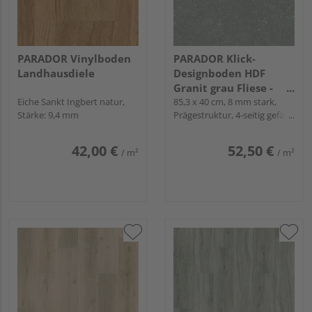
PARADOR Vinylboden
PARADOR Klick-
Landhausdiele
Designboden HDF
Granit grau Fliese -
Eiche Sankt Ingbert natur,
Modular One
85,3 x 40 cm, 8 mm stark,
Stärke: 9,4 mm
Prägestruktur, 4-seitig gefast,
Snap
42,00 €
52,50 €
/ m²
/ m²