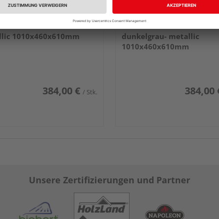
rt Paket-Box 100 bronze-
Biohort Paket-Box 100
llic 1010x460x610mm
dunkelgrau- metallic
1010x460x610mm
384,00 €
384,00 
/ Stk.
Unsere Zertifizierungen und Partner