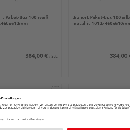
rt Paket-Box 100 weiß
Biohort Paket-Box 100 silb
x460x610mm
metallic 1010x460x610m
384,00 €
384,00 
/ Stk.