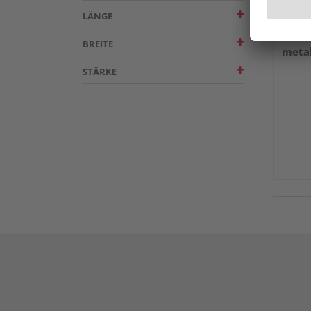
LÄNGE
Bioho
BREITE
meta
STÄRKE