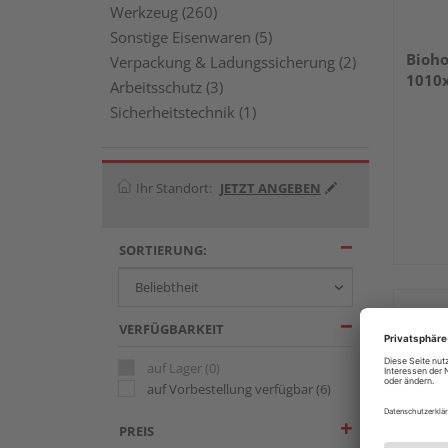
Werkzeug (260)
Sonstige Eisenwaren (5)
Bioho
Verpackung & Ladungssicherung (2)
1010
Arbeitsschutz (3)
Sicherheitstechnik (1)
Ihr Standort:
JETZT ANGEBEN
SORTIERUNG:
VERFÜGBARKEIT
auf Lager
(0)
auf Vorbestellung verfügbar
(6)
PREIS