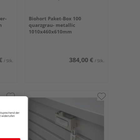
er-
Biohort Paket-Box 100
m
quarzgrau- metallic
1010x460x610mm
€
384,00 €
/ Stk.
/ Stk.