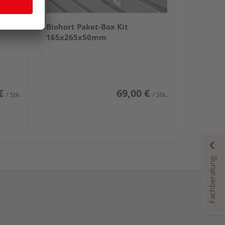
Biohort Paket-Box Kit
165x265x50mm
€
69,00 €
/ Stk.
/ Stk.
Fachberatung