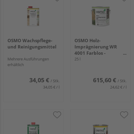
OSMO Wachspflege-
OSMO Holz-
und Reinigungsmittel
Imprägnierung WR
4001 Farblos -
Mehrere Ausführungen
Großgebinde
25 l
erhältlich
34,05 €
615,60 €
/ Stk.
/ Stk.
34,05 € / l
24,62 € / l