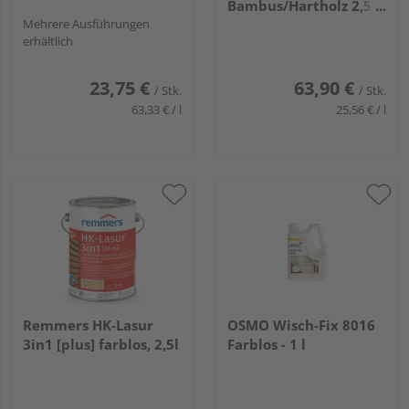
Bambus/Hartholz 2,5
Mehrere Ausführungen
Liter
erhältlich
23,75 €
63,90 €
/ Stk.
/ Stk.
63,33 € / l
25,56 € / l
Remmers HK-Lasur
OSMO Wisch-Fix 8016
3in1 [plus] farblos, 2,5l
Farblos - 1 l