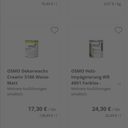
76,40 € / l
0,07 € / kg
OSMO Dekorwachs
OSMO Holz-
Creativ 3186 Weiss-
Impägnierung WR
Matt
4001 Farblos -
Mehrere Ausführungen
Kleingebinde
Mehrere Ausführungen
erhältlich
erhältlich
17,30 €
24,30 €
/ Stk.
/ Stk.
138,40 € / l
32,40 € / l