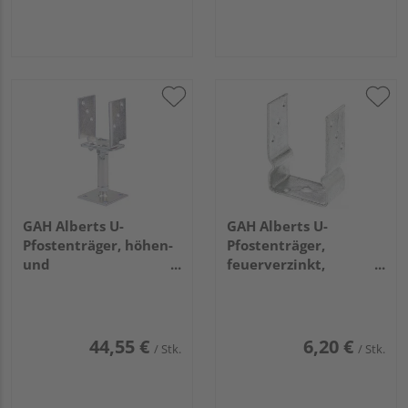
GAH Alberts U-
GAH Alberts U-
Pfostenträger, höhen-
Pfostenträger,
und
feuerverzinkt,
breitenverstellbar,
z.Aufschrauben, BxH
disp., z. Aufschrauben
101x150mm
44,55 €
6,20 €
/ Stk.
/ Stk.