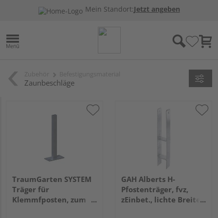
Mein Standort:
Jetzt angeben
Zubehör
Befestigungsmaterial
Zaunbeschläge
TraumGarten SYSTEM
GAH Alberts H-
Träger für
Pfostenträger, fvz,
Klemmfposten, zum
zEinbet., lichte Breite
Aufschrauben
91mm, Gesamthöhe