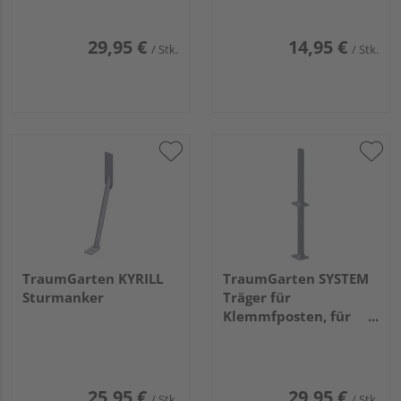
8x16x61cm
600mm, Stärke 5mm
29,95 €
14,95 €
/ Stk.
/ Stk.
TraumGarten KYRILL
TraumGarten SYSTEM
Sturmanker
Träger für
Klemmfposten, für
Erdverbau 6x7x110cm
25,95 €
29,95 €
/ Stk.
/ Stk.