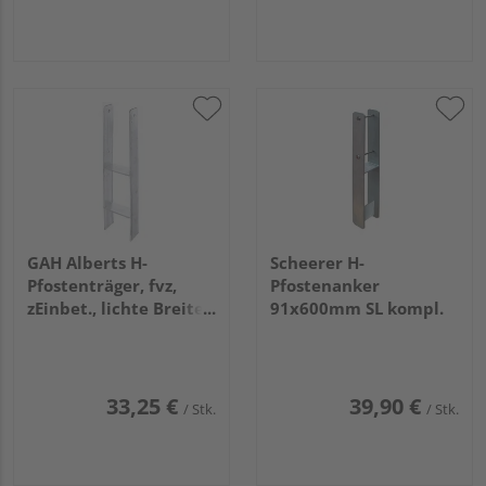
GAH Alberts H-
Scheerer H-
Pfostenträger, fvz,
Pfostenanker
zEinbet., lichte Breite
91x600mm SL kompl.
121mm, Gesamthöhe
600mm, Stärke 6mm
33,25 €
39,90 €
/ Stk.
/ Stk.