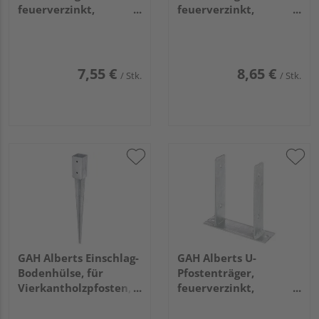
feuerverzinkt,
feuerverzinkt,
z.Aufschrauben, BxH
z.Aufschrauben, BxH
91x200mm
101x200mm
7,55 €
8,65 €
/ Stk.
/ Stk.
GAH Alberts Einschlag-
GAH Alberts U-
Bodenhülse, für
Pfostenträger,
Vierkantholzpfosten,
feuerverzinkt,
feuerverzinkt,
z.Aufschrauben, BxH
71x71/750mm
121x200mm