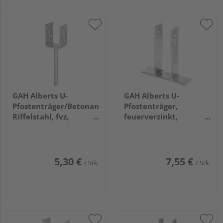
GAH Alberts U-
GAH Alberts U-
Pfostenträger/Betonanker
Pfostenträger,
Riffelstahl, fvz,
feuerverzinkt,
zEinbet., BxH
z.Aufschrauben, BxH
71x104mm, L Anker
71x200mm
200mm
5,30 €
7,55 €
/ Stk.
/ Stk.