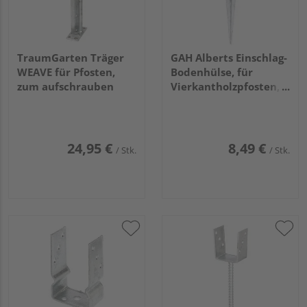
TraumGarten Träger
GAH Alberts Einschlag-
WEAVE für Pfosten,
Bodenhülse, für
zum aufschrauben
Vierkantholzpfosten,
feuerverzinkt,
91x91/750mm
24,95 €
8,49 €
/ Stk.
/ Stk.