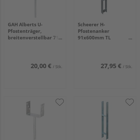
GAH Alberts U-
Scheerer H-
Pfostenträger,
Pfostenanker
breitenverstellbar 71 -
91x600mm TL
131mm, disp., z.
(einseitig)
Einbetonieren
20,00 €
27,95 €
/ Stk.
/ Stk.