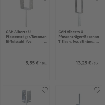
GAH Alberts U-
GAH Alberts U-
Pfostenträger/Betonanker
Pfostenträger/Betonanker
Riffelstahl, fvz,
T-Eisen, fvz, zEinbet.,
zEinbet., BxH
BxH 91x200mm, L
101x104mm, L Anker
Anker 200mm
200mm
5,55 €
13,25 €
/ Stk.
/ Stk.