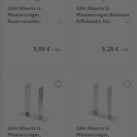
GAH Alberts U-
GAH Alberts U-
Pfostenträger,
Pfostenträger/Betonanker
feuerverzinkt,
Riffelstahl, fvz,
z.Aufschrauben, BxH
zEinbet., BxH
91x150mm
91x104mm, L Anker
200mm
5,95 €
5,25 €
/ Stk.
/ Stk.
GAH Alberts U-
GAH Alberts U-
Pfostenträger,
Pfostenträger,