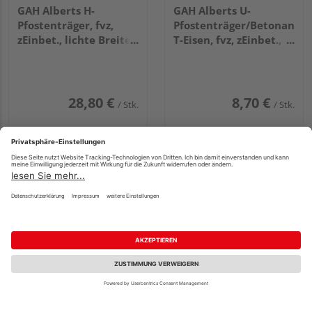
GAH Alberts H-
GAH Alberts U-
Pfostenträger, fvz,
Pfostenträger/Betonanker
zEinbet., lichte Breite
T-Eisen, fvz, zEinbet.,
116mm, Gesamthöhe
BxH 71x200mm, L
600mm, Stärke 6mm
Anker 200mm
28,80 €
8,70 €
/ Stk.
/ Stk.
Scheerer H-
Scheerer H-
Fachberatung
Pfostenanker
Pfostenanker