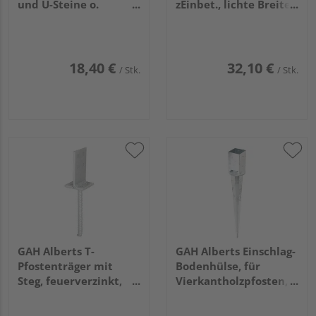
und U-Steine o.
zEinbet., lichte Breite
Mauern,
101mm, Gesamthöhe
feuerverzinkt, z.
600mm, Stärke 6mm
Anschr., 91x91mm
18,40 €
32,10 €
/ Stk.
/ Stk.
GAH Alberts T-
GAH Alberts Einschlag-
Pfostenträger mit
Bodenhülse, für
Steg, feuerverzinkt,
Vierkantholzpfosten,
zum Einbetonieren,
verstellbar, fvz,
Steghöhe 130mm
91x91/900mm