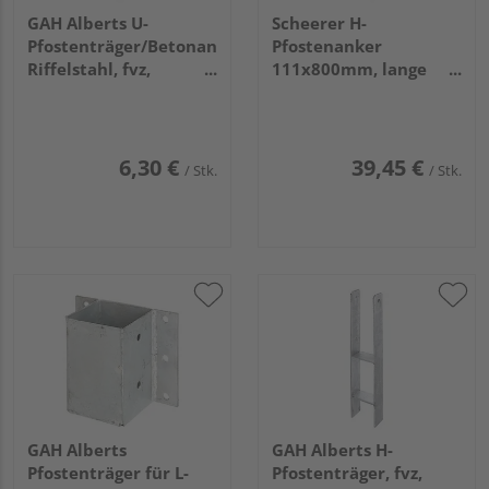
GAH Alberts U-
Scheerer H-
Pfostenträger/Betonanker
Pfostenanker
Riffelstahl, fvz,
111x800mm, lange
zEinbet., BxH
Ausführung
121x104mm, L Anker
200mm
6,30 €
39,45 €
/ Stk.
/ Stk.
GAH Alberts
GAH Alberts H-
Pfostenträger für L-
Pfostenträger, fvz,