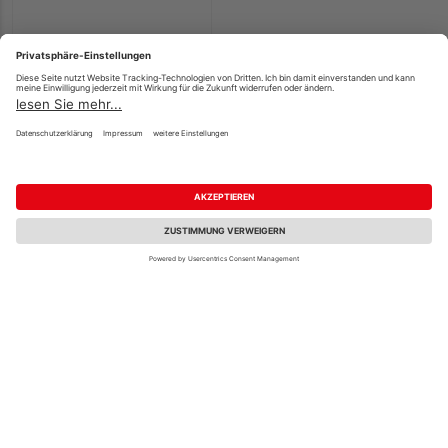
14,90 €
/ Stk.
Unsere Zertifizierungen und Partner
Carl Hasselbach GmbH & Co. KG
Am Flüthedamm 2
37124 Rosdorf-Göttingen