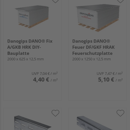
Danogips DANO® Fix
Danogips DANO®
A/GKB HRK DIY-
Feuer DF/GKF HRAK
Bauplatte
Feuerschutzplatte
2000 x 625 x 12,5 mm
2000 x 1250 x 12,5 mm
UVP
7,04 €
/ m²
UVP
7,47 €
/ m²
4,40 €
5,10 €
/ m²
/ m²