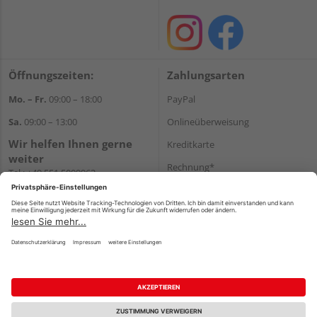
Öffnungszeiten:
Zahlungsarten
Mo. – Fr.
09:00 – 18:00
PayPal
Sa.
09:00 – 13:00
Onlineüberweisung
Wir helfen Ihnen gerne
Kreditkarte
weiter
Rechnung*
Tel.:
+49 551 5009963
E-Mail:
shop@holzland-
*Bonität vorausgesetzt
hasselbach.de
Versand
Versandkosten
Impressum
AGB
Widerruf
Datenschutz
Reservierungsbedingungen
Vertrag widerrufen