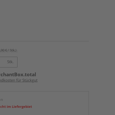
,90 € / Stk.)
Stk.
rchantBox.total
ndkosten für Stückgut
en
icht im Liefergebiet