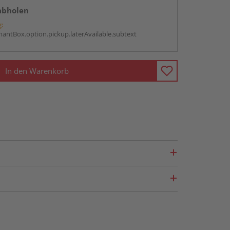
abholen
g:
antBox.option.pickup.laterAvailable.subtext
In den Warenkorb