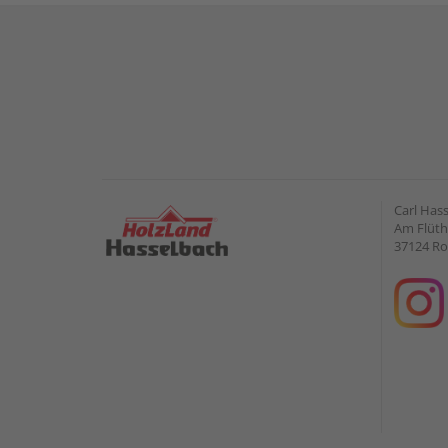
Carl Has
Am Flüt
37124 Ro