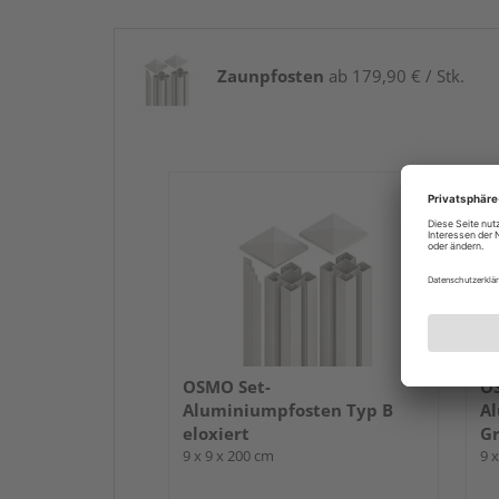
Zaunpfosten
ab 179,90 € / Stk.
OSMO Set-
O
Aluminiumpfosten Typ B
Al
eloxiert
G
9 x 9 x 200 cm
9 