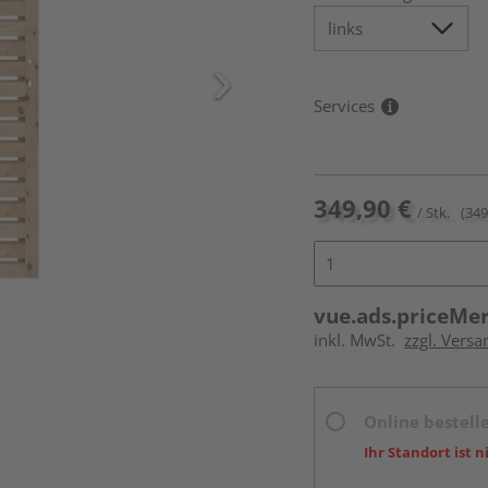
Services
349,90 €
/ Stk.
(349
vue.ads.priceMe
inkl. MwSt.
zzgl. Versa
Online bestell
Ihr Standort ist n