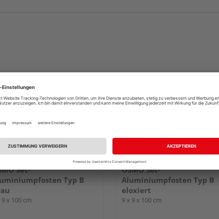
SMO Set-
OSMO Set-
uminiumpfosten Typ B
Aluminiumpfosten Typ B
rau
eloxiert
x 9 x 100 cm
9 x 9 x 100 cm