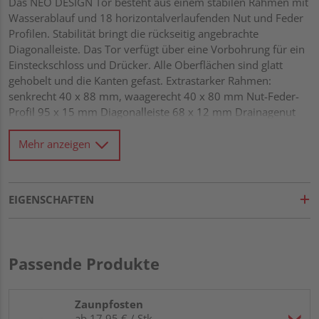
Das NEO DESIGN Tor besteht aus einem stabilen Rahmen mit
Wasserablauf und 18 horizontalverlaufenden Nut und Feder
Profilen. Stabilität bringt die rückseitig angebrachte
Diagonalleiste. Das Tor verfügt über eine Vorbohrung für ein
Einsteckschloss und Drücker. Alle Oberflächen sind glatt
gehobelt und die Kanten gefast. Extrastarker Rahmen:
senkrecht 40 x 88 mm, waagerecht 40 x 80 mm Nut-Feder-
Profil 95 x 15 mm Diagonalleiste 68 x 12 mm Drainagenut
und Wasserablauflöcher im Rahmen Alle Verbindungen aus
Edelstahl
Mehr anzeigen
EIGENSCHAFTEN
Passende Produkte
Zaunpfosten
ab 17,95 € / Stk.