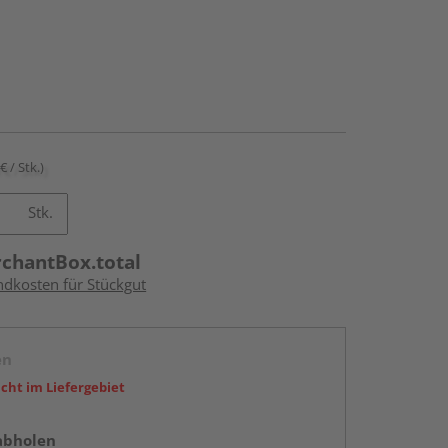
€ / Stk.)
Stk.
rchantBox.total
ndkosten für Stückgut
en
icht im Liefergebiet
abholen