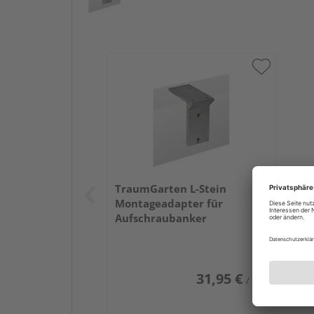
TraumGarten L-Stein
Montageadapter für
Aufschraubanker
31,95 €
/ Stk.