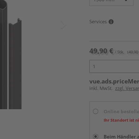
Services
49,90 €
/ Stk.
(49,90 
vue.ads.priceMe
inkl. MwSt.
zzgl. Versa
Online bestell
Ihr Standort ist n
Beim Händler 