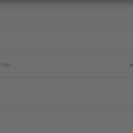
/ Stk.
g
.