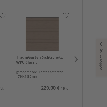
TraumGarten S
WPC Classic XL
gerade grau, Leisten
1780x1830 mm
Fachberatung
TraumGarten Sichtschutz
WPC Classic
gerade mandel, Leisten anthrazit,
1780x1830 mm
229,00 €
Stk.
/ Stk.