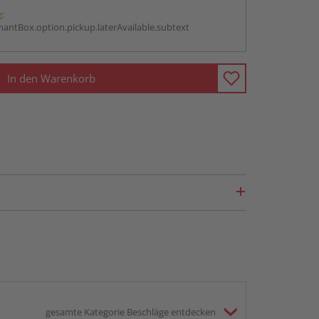
g:
antBox.option.pickup.laterAvailable.subtext
In den Warenkorb
gesamte Kategorie Beschläge entdecken