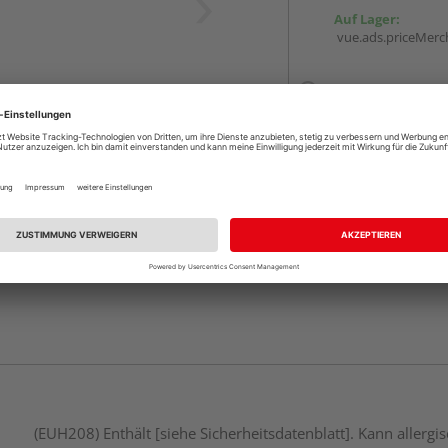
Auf Lager:
vue.ads.priceMerch
Beim Händler 
Auf Lager:
Abholu
Verfügbar in der Au
(EUH208) Enthält [siehe Sicherheitsdatenblatt]. Kann aller