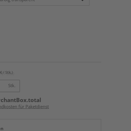
€ / Stk.)
Stk.
rchantBox.total
ndkosten für Paketdienst
en