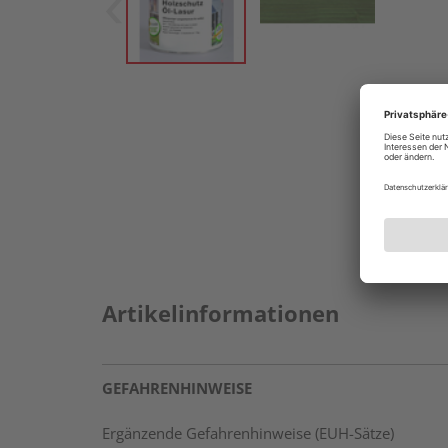
Artikelinformationen
GEFAHRENHINWEISE
Ergänzende Gefahrenhinweise (EUH-Sätze)