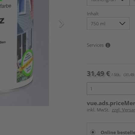
Inhalt
Services
31,49 €
/ Stk.
(31,49 
vue.ads.priceMe
inkl. MwSt.
zzgl. Versa
Online bestell