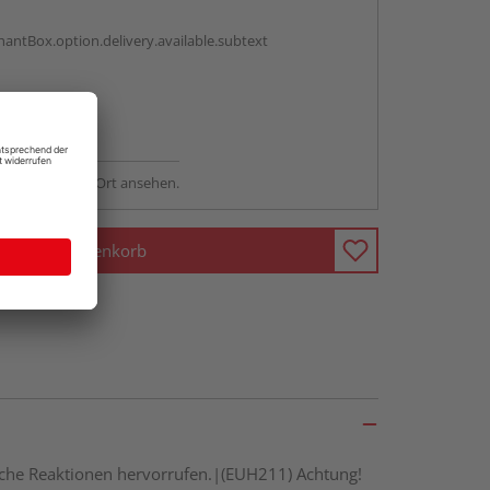
antBox.option.delivery.available.subtext
abholen
ng möglich
sstellung - vor Ort ansehen.
In den Warenkorb
gische Reaktionen hervorrufen.|(EUH211) Achtung!