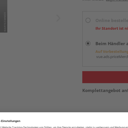
Online bestell
Ihr Standort ist n
Beim Händler 
Auf Vorbestellun
vue.ads.priceMerch
Komplettangebot an