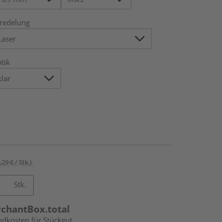
redelung
tik
,29 € / Stk.)
Stk.
rchantBox.total
ndkosten für Stückgut