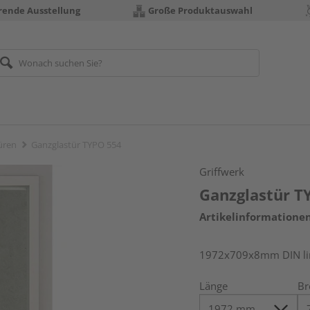
erende Ausstellung
Große Produktauswahl
üren
Ganzglastür TYPO 554
Griffwerk
Ganzglastür T
Artikelinformatione
1972x709x8mm DIN link
Länge
Br