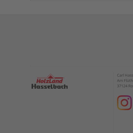
Carl Has
Am Flüt
37124 Ro