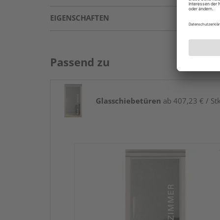
EIGENSCHAFTEN
Passend zu
Glasschiebetüren
ab 407,23 € / Stk