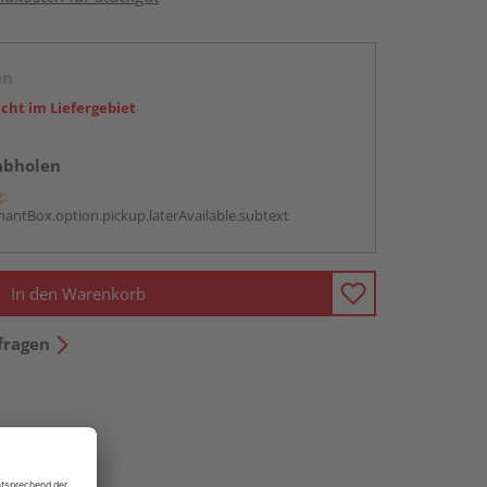
en
icht im Liefergebiet
abholen
g:
antBox.option.pickup.laterAvailable.subtext
In den Warenkorb
fragen