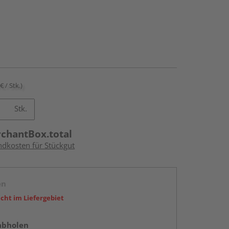
€ / Stk.)
Stk.
rchantBox.total
ndkosten für Stückgut
en
icht im Liefergebiet
abholen