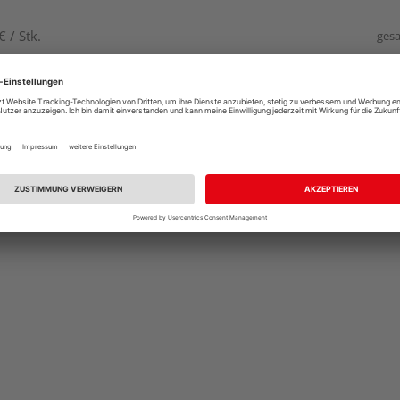
 / Stk.
gesa