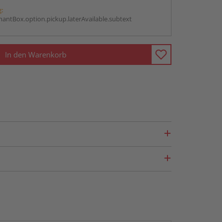
g:
antBox.option.pickup.laterAvailable.subtext
In den Warenkorb