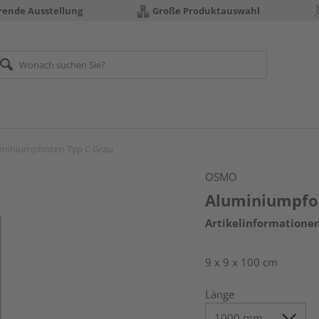
erende Ausstellung
Große Produktauswahl
miniumpfosten Typ C Grau
OSMO
Aluminiumpfo
Artikelinformatione
9 x 9 x 100 cm
Länge