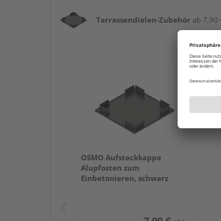
Terrassendielen-Zubehör
ab 7,90 €
OSMO Aufsteckkappe
Alupfosten zum
Einbetonieren, schwarz
7,90 €