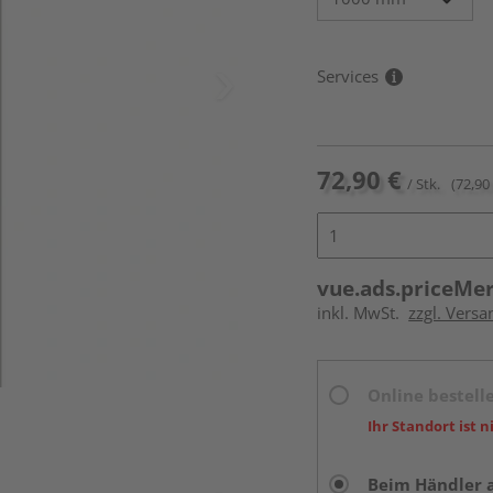
Services
72,90 €
/ Stk.
(72,90 
vue.ads.priceMe
inkl. MwSt.
zzgl. Versa
Online bestell
Ihr Standort ist n
Beim Händler 