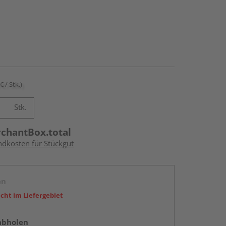
€ / Stk.)
Stk.
rchantBox.total
ndkosten für Stückgut
en
icht im Liefergebiet
abholen