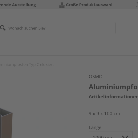
erende Ausstellung
Große Produktauswahl
miniumpfosten Typ C eloxiert
OSMO
Aluminiumpfos
Artikelinformatione
9 x 9 x 100 cm
Länge