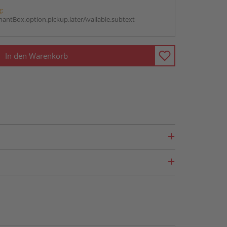
g:
antBox.option.pickup.laterAvailable.subtext
In den Warenkorb