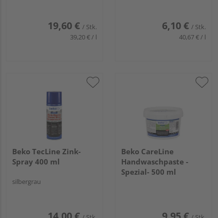
19,60 €
6,10 €
/ Stk.
/ Stk.
39,20 € / l
40,67 € / l
Beko TecLine Zink-
Beko CareLine
Spray 400 ml
Handwaschpaste -
Spezial- 500 ml
silbergrau
14,00 €
9,95 €
/ Stk.
/ Stk.