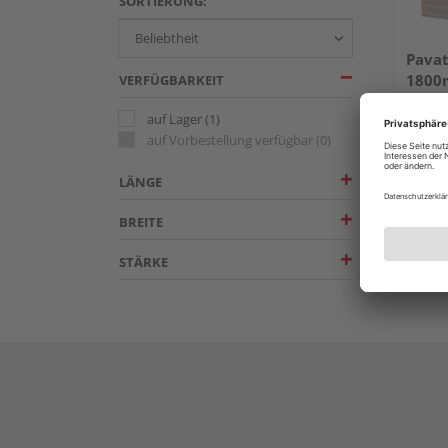
SORTIERUNG:
Pavat
180
VERFÜGBARKEIT
auf Lager
(1)
auf Vorbestellung verfügbar
(0)
LÄNGE
BREITE
STÄRKE