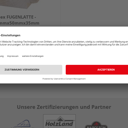
ex FUGENLATTE -
0mmx50mmx35mm
4,64 €
/ lfm
Unsere Zertifizierungen und Partner