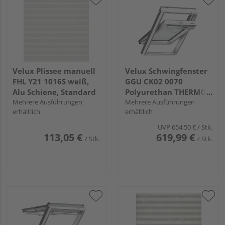
Velux Plissee manuell
Velux Schwingfenster
FHL Y21 1016S weiß,
GGU CK02 0070
Alu Schiene, Standard
Polyurethan THERMO
Mehrere Ausführungen
Alu 55x78
Mehrere Ausführungen
erhältlich
erhältlich
UVP
654,50 €
/ Stk.
113,05 €
619,99 €
/ Stk.
/ Stk.