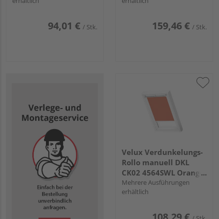
erhältlich
erhältlich
Schiene
94,01 €
159,46 €
/ Stk.
/ Stk.
Velux Verdunkelungs-
Rollo manuell DKL
CK02 4564SWL Orange,
weiße Schiene,
Mehrere Ausführungen
erhältlich
Premium
108,29 €
/ Stk.