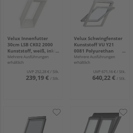
Velux Innenfutter
Velux Schwingfenster
30cm LSB CK02 2000
Kunststoff VU Y21
Kunststoff, weiß, inkl.
0081 Polyurethan
BBX
Mehrere Ausführungen
Energie Austausch Alu
Mehrere Ausführungen
erhältlich
erhältlich
55x84
UVP
252,28 €
/ Stk.
UVP
671,16 €
/ Stk.
239,19 €
640,22 €
/ Stk.
/ Stk.