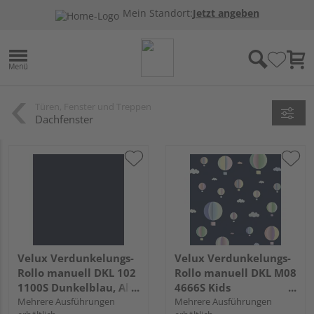
Mein Standort:
Jetzt angeben
Türen, Fenster und Treppen
Dachfenster
Velux Verdunkelungs-
Velux Verdunkelungs-
Rollo manuell DKL 102
Rollo manuell DKL M08
1100S Dunkelblau, Alu
4666S Kids
Schiene, Standard
Mehrere Ausführungen
Heißluftballon, Alu
Mehrere Ausführungen