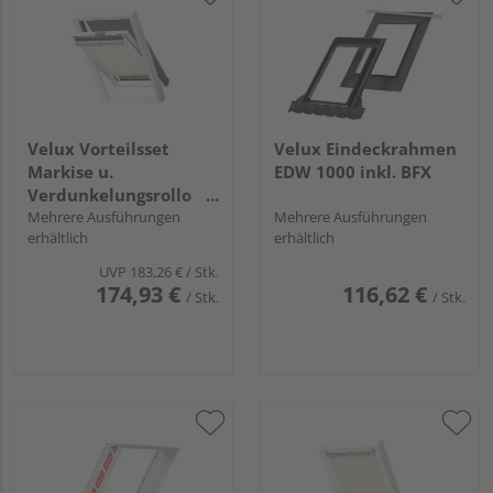
Velux Vorteilsset
Velux Eindeckrahmen
Markise u.
EDW 1000 inkl. BFX
Verdunkelungsrollo
DOP CK02 1085SWL
Mehrere Ausführungen
Mehrere Ausführungen
erhältlich
erhältlich
Hellbeige, weiße
Schiene, Standard
UVP
183,26 €
/ Stk.
174,93 €
116,62 €
/ Stk.
/ Stk.