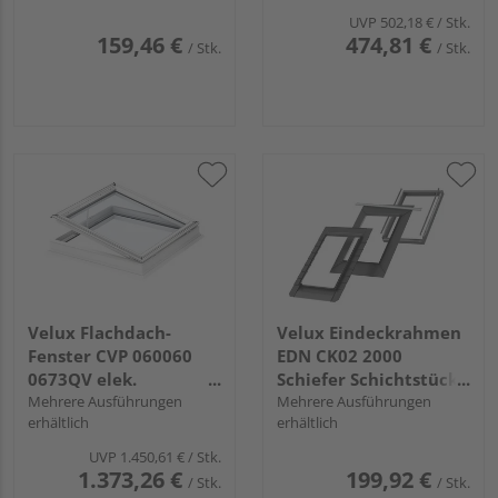
UVP
502,18 €
/ Stk.
159,46 €
474,81 €
/ Stk.
/ Stk.
Velux Flachdach-
Velux Eindeckrahmen
Fenster CVP 060060
EDN CK02 2000
0673QV elek.
Schiefer Schichtstück,
Kunststoff Isolierglas
Mehrere Ausführungen
vertieftieft Alu+BDX
Mehrere Ausführungen
erhältlich
erhältlich
60x60
UVP
1.450,61 €
/ Stk.
1.373,26 €
199,92 €
/ Stk.
/ Stk.