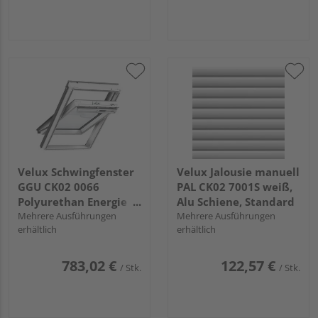
Velux Schwingfenster
Velux Jalousie manuell
GGU CK02 0066
PAL CK02 7001S weiß,
Polyurethan Energie
Alu Schiene, Standard
PLUS Alu 55x78
Mehrere Ausführungen
Mehrere Ausführungen
erhältlich
erhältlich
783,02 €
122,57 €
/ Stk.
/ Stk.