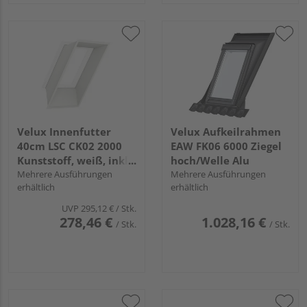
Velux Innenfutter
Velux Aufkeilrahmen
40cm LSC CK02 2000
EAW FK06 6000 Ziegel
Kunststoff, weiß, inkl.
hoch/Welle Alu
BBX
Mehrere Ausführungen
Mehrere Ausführungen
erhältlich
erhältlich
UVP
295,12 €
/ Stk.
278,46 €
1.028,16 €
/ Stk.
/ Stk.