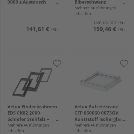
0000 z.Austausch
Biberschwanz
älterer Fenster Alu
Doppeldeckung
Mehrere Ausführungen
erhältlich
Alu+BDX
UVP
182,07 €
/ Stk.
141,61 €
159,46 €
/ Stk.
/ Stk.
Velux Eindeckrahmen
Velux Aufsetzkranz
EDS CK02 2000
CFP 060060 0073QV
Schiefer Stehfalz +
Kunststoff Isolierglas
BDX Alu
Mehrere Ausführungen
60x60
Mehrere Ausführungen
erhältlich
erhältlich