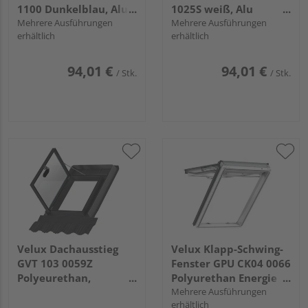
1100 Dunkelblau, Alu
1025S weiß, Alu
Schiene, Standard
Mehrere Ausführungen
Schiene, Standard
Mehrere Ausführungen
erhältlich
erhältlich
94,01 €
94,01 €
/ Stk.
/ Stk.
Velux Dachausstieg
Velux Klapp-Schwing-
GVT 103 0059Z
Fenster GPU CK04 0066
Polyeurethan,
Polyurethan Energie
schwarz,
PLUS Alu 55x98
Mehrere Ausführungen
erhältlich
wärmegedämmt