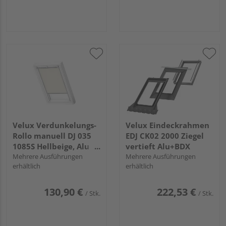
Velux Verdunkelungs-
Velux Eindeckrahmen
Rollo manuell DJ 035
EDJ CK02 2000 Ziegel
1085S Hellbeige, Alu
vertieft Alu+BDX
Schiene, Standard
Mehrere Ausführungen
Mehrere Ausführungen
erhältlich
erhältlich
130,90 €
222,53 €
/ Stk.
/ Stk.