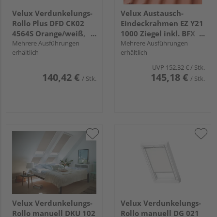
Velux Verdunkelungs-
Velux Austausch-
Rollo Plus DFD CK02
Eindeckrahmen EZ Y21
4564S Orange/weiß,
1000 Ziegel inkl. BFX
Alu Schiene, Premium
Mehrere Ausführungen
Alu
Mehrere Ausführungen
erhältlich
erhältlich
UVP
152,32 €
/ Stk.
140,42 €
145,18 €
/ Stk.
/ Stk.
Velux Verdunkelungs-
Velux Verdunkelungs-
Rollo manuell DKU 102
Rollo manuell DG 021