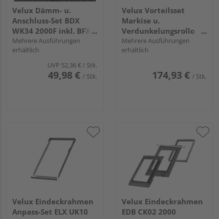
Velux Dämm- u.
Velux Vorteilsset
Anschluss-Set BDX
Markise u.
WK34 2000F inkl. BFX
Verdunkelungsrollo
und Wasserableitrinne
Mehrere Ausführungen
DOP C02 1025S weiß,
Mehrere Ausführungen
erhältlich
erhältlich
Alu Schiene, Standard
UVP
52,36 €
/ Stk.
49,98 €
174,93 €
/ Stk.
/ Stk.
Velux Eindeckrahmen
Velux Eindeckrahmen
Anpass-Set ELX UK10
EDB CK02 2000