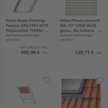
Velux Klapp-Schwing-
Velux Plissee manuell
Fenster GPU CK04 0070
FHL Y21 1256S Weiß
Polyurethan THERMO
gemu., Alu Schiene,
Alu 55x98
Mehrere Ausführungen
Premium
Mehrere Ausführungen
erhältlich
erhältlich
UVP
1.043,63 €
/ Stk.
990,08 €
129,71 €
/ Stk.
/ Stk.