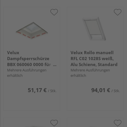
Velux
Velux Rollo manuell
Dampfsperrschürze
RFL C02 1028S weiß,
BBX 060060 0000 für
Alu Schiene, Standard
Flachdach-Fenster
Mehrere Ausführungen
Mehrere Ausführungen
erhältlich
erhältlich
51,17 €
94,01 €
/ Stk.
/ Stk.