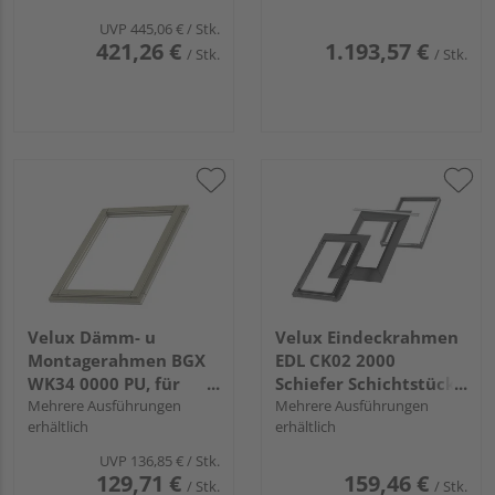
UVP
445,06 €
/ Stk.
421,26 €
1.193,57 €
/ Stk.
/ Stk.
Velux Dämm- u
Velux Eindeckrahmen
Montagerahmen BGX
EDL CK02 2000
WK34 0000 PU, für
Schiefer Schichtstück
harte Unterdächer
Mehrere Ausführungen
+ BDX Alu
Mehrere Ausführungen
erhältlich
erhältlich
UVP
136,85 €
/ Stk.
129,71 €
159,46 €
/ Stk.
/ Stk.