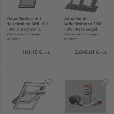
Velux Markise mit
Velux Kombi-
Haltekrallen MHL 100
Aufkeilrahmen EAW
5060 Uni Schwarz,
FK06 6021E Ziegel
Standard
Mehrere Ausführungen
hoch/Welle Alu für 2
Mehrere Ausführungen
erhältlich
erhältlich
Fenster
101,15 €
2.640,61 €
/ Stk.
/ Stk.