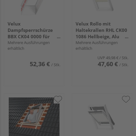
Velux
Velux Rollo mit
Dampfsperrschürze
Haltekrallen RHL CK00
BBX CK04 0000 für
1086 Hellbeige, Alu
Steildach-Fenster
Mehrere Ausführungen
Schiene, Standard
Mehrere Ausführungen
erhältlich
erhältlich
UVP
49,98 €
/ Stk.
52,36 €
47,60 €
/ Stk.
/ Stk.