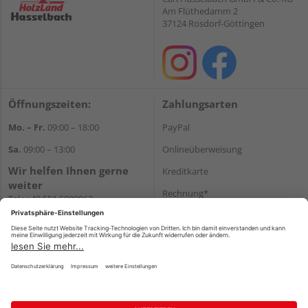
Am Flüthedamm 2
37124 Rosdorf-Göttingen
Öffnungszeiten:
Zahlungsarten
Mo. – Fr.
09:00 – 18:00
PayPal
Sa.
09:00 – 13:00
Onlineüberweisung
Wir helfen Ihnen gerne
Kreditkarte
weiter
Rechnung*
Tel.:
+49 551 5009963
E-Mail:
shop@holzland-
*Bonität vorausgesetzt
hasselbach.de
Versand
Versandkosten
Impressum
AGB
Widerruf
Datenschutz