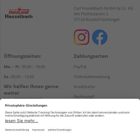
Carl Hasselbach GmbH & Co. KG
Am Flüthedamm 2
37124 Rosdorf-Göttingen
Öffnungszeiten:
Zahlungsarten
Mo. – Fr.
09:00 – 18:00
PayPal
Sa.
09:00 – 13:00
Onlineüberweisung
Wir helfen Ihnen gerne
Kreditkarte
weiter
Rechnung*
Tel.:
+49 551 5009963
E-Mail:
shop@holzland-
*Bonität vorausgesetzt
hasselbach.de
Versand
Versandkosten