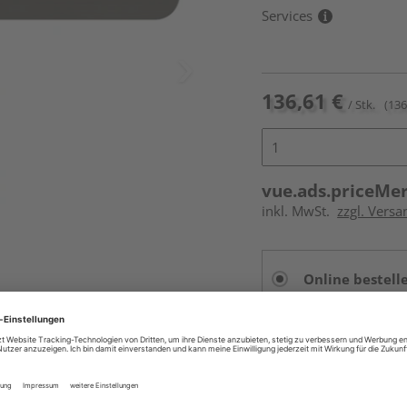
Services
136,61 €
/ Stk.
(136
vue.ads.priceMe
inkl. MwSt.
zzgl. Versa
Online bestell
Auf Vorbestellun
vue.ads.priceMerch
Beim Händler 
Auf Vorbestellun