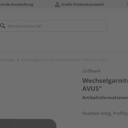
erende Ausstellung
Große Produktauswahl
eschläge
Wechselgarnitur (Rosette/Rosette) "VAYA 291 AVUS"
Griffwerk
Wechselgarnit
AVUS"
Artikelinformatione
Rosetten eckig, Profilz