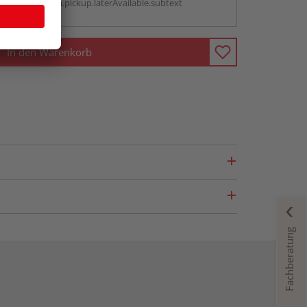
antBox.option.pickup.laterAvailable.subtext
In den Warenkorb
Fachberatung