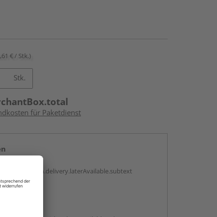
,61 € / Stk.)
Stk.
rchantBox.total
ndkosten für Paketdienst
en
g:
antBox.option.delivery.laterAvailable.subtext
abholen
g: