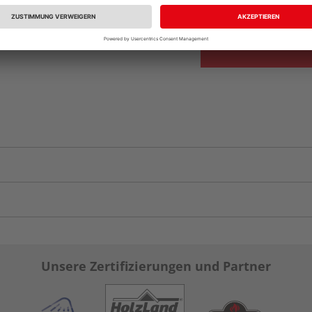
vue.ads.priceMerch
Unsere Zertifizierungen und Partner