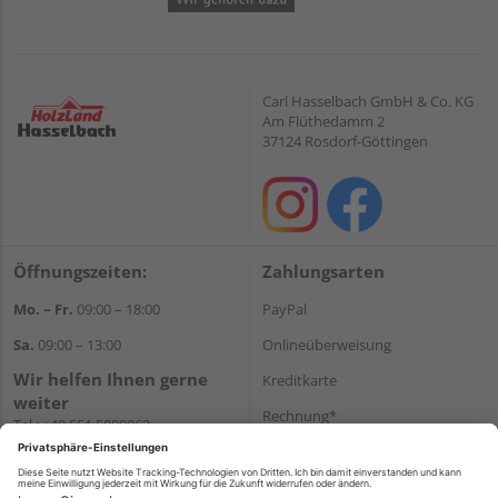
Carl Hasselbach GmbH & Co. KG
Am Flüthedamm 2
37124 Rosdorf-Göttingen
Öffnungszeiten:
Zahlungsarten
Mo. – Fr.
09:00 – 18:00
PayPal
Sa.
09:00 – 13:00
Onlineüberweisung
Wir helfen Ihnen gerne
Kreditkarte
weiter
Rechnung*
Tel.:
+49 551 5009963
E-Mail:
shop@holzland-
*Bonität vorausgesetzt
hasselbach.de
Versand