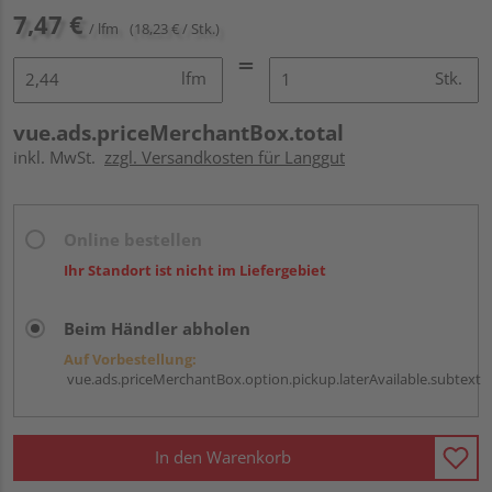
7,47 €
/ lfm
(18,23 € / Stk.)
lfm
Stk.
vue.ads.priceMerchantBox.total
inkl. MwSt.
zzgl. Versandkosten für Langgut
Online bestellen
Ihr Standort ist nicht im Liefergebiet
Beim Händler abholen
Auf Vorbestellung:
vue.ads.priceMerchantBox.option.pickup.laterAvailable.subtext
In den Warenkorb