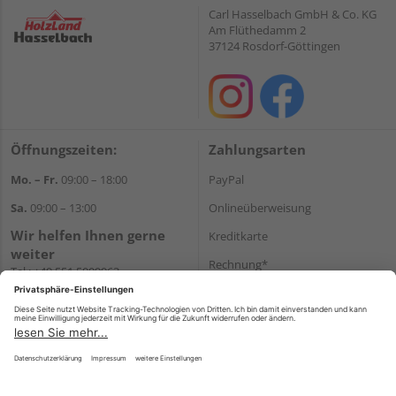
Carl Hasselbach GmbH & Co. KG
Am Flüthedamm 2
37124 Rosdorf-Göttingen
Öffnungszeiten:
Zahlungsarten
Mo. – Fr.
09:00 – 18:00
PayPal
Sa.
09:00 – 13:00
Onlineüberweisung
Wir helfen Ihnen gerne
Kreditkarte
weiter
Rechnung*
Tel.:
+49 551 5009963
E-Mail:
shop@holzland-
*Bonität vorausgesetzt
hasselbach.de
Versand
Versandkosten