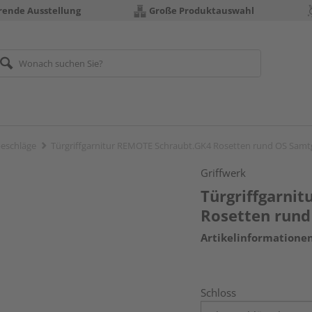
erende Ausstellung
Große Produktauswahl
eschläge
Türgriffgarnitur REMOTE Schraubt.GK4 Rosetten rund OS Samt
Griffwerk
Türgriffgarni
Rosetten rund
Artikelinformatione
Schloss