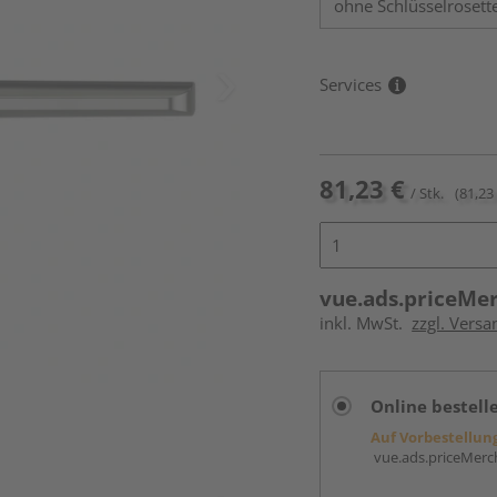
Services
81,23 €
/ Stk.
(81,23 
vue.ads.priceMe
inkl. MwSt.
zzgl. Versa
Online bestell
Auf Vorbestellun
vue.ads.priceMerch