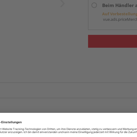
Beim Händler 
Auf Vorbestellun
vue.ads.priceMerch