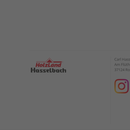
Carl Has
Am Flüt
37124 Ro