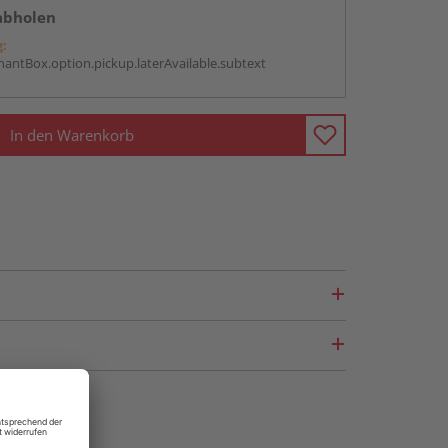
abholen
g:
antBox.option.pickup.laterAvailable.subtext
In den Warenkorb