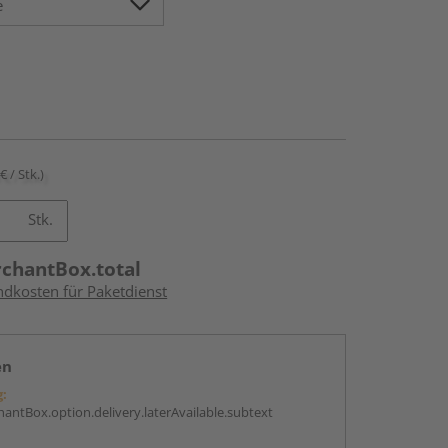
€ / Stk.)
Stk.
rchantBox.total
ndkosten für Paketdienst
en
g:
antBox.option.delivery.laterAvailable.subtext