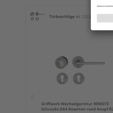
Türbeschläge
ab 122,27 € / Stk.
Griffwerk Wechselgarnitur REMOTE
Schraubt.GK4 Rosetten rund Knopf R