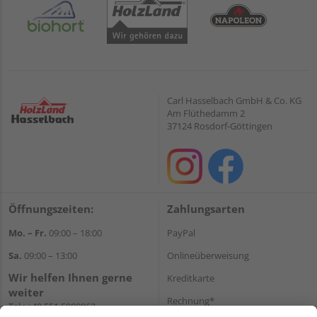
Carl Hasselbach GmbH & Co. KG
Am Flüthedamm 2
37124 Rosdorf-Göttingen
Öffnungszeiten:
Zahlungsarten
Mo. – Fr.
09:00 – 18:00
PayPal
Sa.
09:00 – 13:00
Onlineüberweisung
Wir helfen Ihnen gerne
Kreditkarte
weiter
Rechnung*
Tel.:
+49 551 5009963