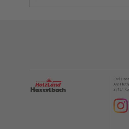
Carl Has
Am Flüt
37124 Ro