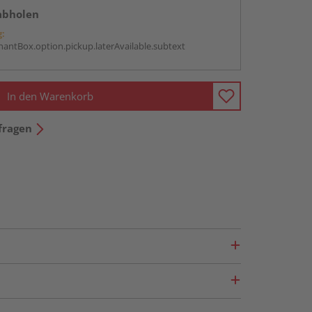
abholen
g:
antBox.option.pickup.laterAvailable.subtext
In den Warenkorb
fragen