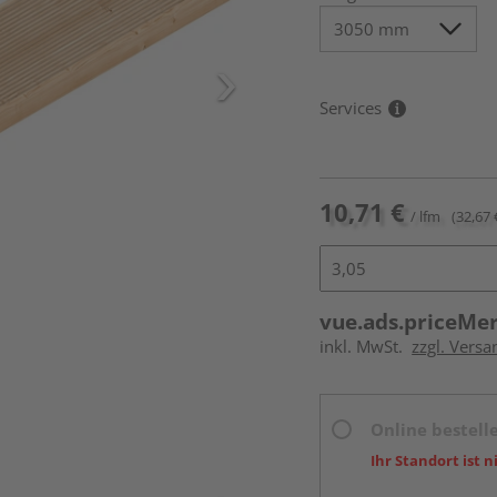
Services
10,71 €
/ lfm
(32,67 
vue.ads.priceMe
inkl. MwSt.
zzgl. Vers
Online bestell
Ihr Standort ist n