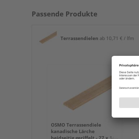
Passende Produkte
Terrassendielen
ab 10,71 € / lfm
OSMO Terrassendiele
kanadische Lärche
beidseitig geriffelt - 27 x 143