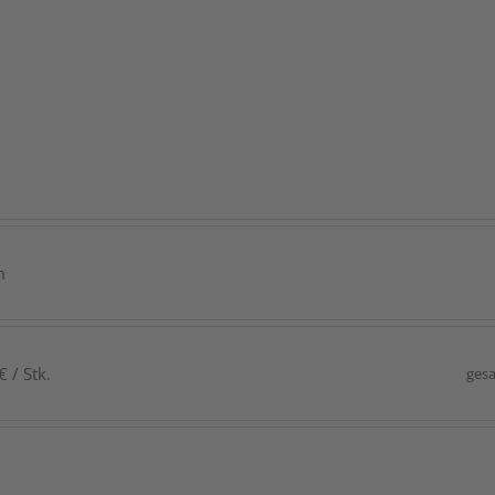
m
 / Stk.
gesa