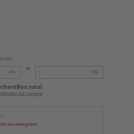
€ / Stk.)
lfm
Stk.
rchantBox.total
andkosten für Langgut
en
icht im Liefergebiet