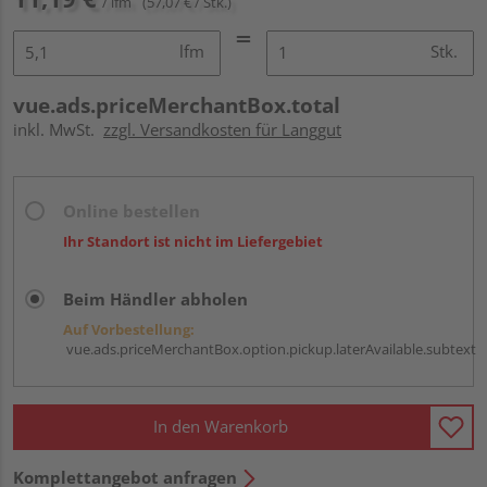
/ lfm
(57,07 € / Stk.)
lfm
Stk.
vue.ads.priceMerchantBox.total
inkl. MwSt.
zzgl. Versandkosten für Langgut
Online bestellen
Ihr Standort ist nicht im Liefergebiet
Beim Händler abholen
Auf Vorbestellung:
vue.ads.priceMerchantBox.option.pickup.laterAvailable.subtext
In den Warenkorb
Komplettangebot anfragen