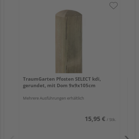
Tr
zu
7x
TraumGarten Pfosten SELECT kdi,
gerundet, mit Dom 9x9x105cm
Mehrere Ausführungen erhältlich
15,95 €
/ Stk.