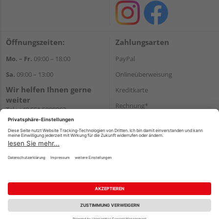
Öffnungszeiten:
Zahlungsarten
Mo. – Fr.
09:00 – 18:00
PayPal
Sa.
09:00 – 13:00
Onlineüberweisung
Wir helfen Ihnen gerne
Kreditkarte
weiter
Rechnung*
Tel.:
+49 551 5009963
E-Mail:
shop@holzland-
*Bonität vorausgesetzt
hasselbach.de
Versand
Versandkosten
Impressum
AGB
Widerruf
Datenschutz
Reservierungsbedingungen
Vertrag widerrufen
©
HolzLand GmbH