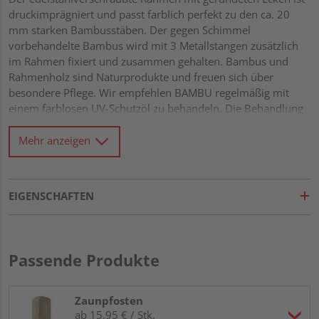
druckimprägniert und passt farblich perfekt zu den ca. 20
mm starken Bambusstäben. Der gegen Schimmel
vorbehandelte Bambus wird mit 3 Metallstangen zusätzlich
im Rahmen fixiert und zusammen gehalten. Bambus und
Rahmenholz sind Naturprodukte und freuen sich über
besondere Pflege. Wir empfehlen BAMBU regelmäßig mit
einem farblosen UV-Schutzöl zu behandeln. Die Behandlung
wirkt schmutz- und wasserabweisend, beugt Pilz- und
Schimmelbildung vor und schützt vor UV-Strahlung. Stabiler
Mehr anzeigen
Rahmen 42 x 68 mm mit verzapften Ecken Rahmen aus
kleinastiger Fichte, kesseldruckimprägniert
Wasserablauflöcher im unteren Rahmen Füllung aus ca. 20
EIGENSCHAFTEN
mm starken Bambusstäben Fixiert mit 2 Edelstahlstangen
Passende Produkte
Zaunpfosten
ab 15,95 € / Stk.