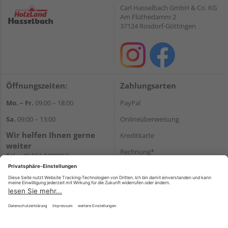
Carl Hasselbach GmbH & Co. KG
Am Flüthedamm 2
37124 Rosdorf-Göttingen
Öffnungszeiten:
Zahlungsarten
Mo. – Fr.
09:00 – 18:00
PayPal
Sa.
09:00 – 13:00
Onlineüberweisung
Wir helfen Ihnen gerne
Kreditkarte
weiter
Rechnung*
Tel.:
+49 551 5009963
E-Mail:
shop@holzland-
*Bonität vorausgesetzt
hasselbach.de
Versand
Versandkosten