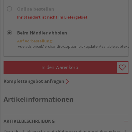
Online bestellen
Ihr Standort ist nicht im Liefergebiet
Beim Händler abholen
Auf Vorbestellung:
vue.ads.priceMerchantBox.option.pickup.laterAvailable.subtext
In den Warenkorb
Komplettangebot anfragen
Artikelinformationen
ARTIKELBESCHREIBUNG
Der edelstahlverschraubte Rahmen mit gerundeten Ecken ist