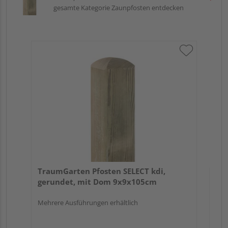
gesamte Kategorie Zaunpfosten entdecken
Tr
zu
7x
TraumGarten Pfosten SELECT kdi,
gerundet, mit Dom 9x9x105cm
Mehrere Ausführungen erhältlich