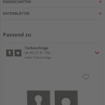
EIGENSCHAFTEN
DATENBLÄTTER
Passend zu
Türbeschläge
ab 40,21 € / Stk.
mehr Türbeschläge
Gr
TI
Zy
Ede