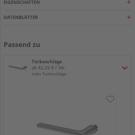
EIGENSCHAFTEN
DATENBLÄTTER
Passend zu
Türbeschläge
ab 42,26 € / Stk.
mehr Türbeschläge
Gr
TI
Zy
Ede