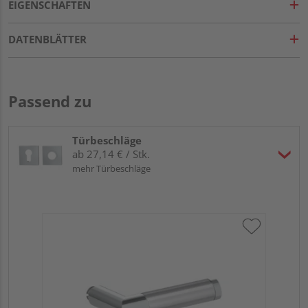
EIGENSCHAFTEN
DATENBLÄTTER
Passend zu
Türbeschläge
ab 27,14 € / Stk.
mehr Türbeschläge
Gr
eck