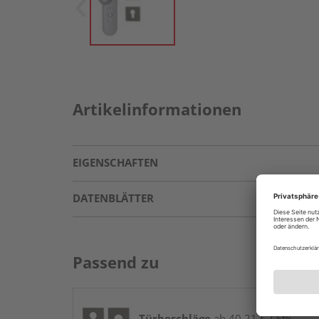
Artikelinformationen
EIGENSCHAFTEN
DATENBLÄTTER
Passend zu
Türbeschläge
ab 40,21 € / Stk.