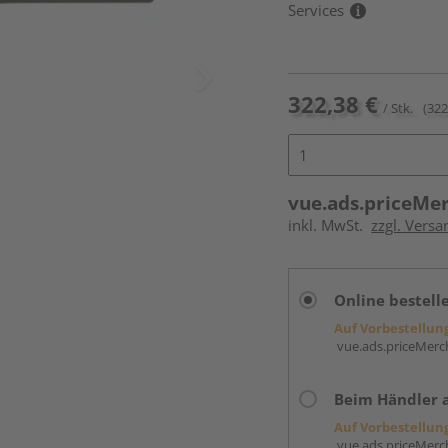
Services
322,38 €
/ Stk.
(322
vue.ads.priceMe
inkl. MwSt.
zzgl. Versa
Online bestell
Auf Vorbestellun
vue.ads.priceMerch
Beim Händler 
Auf Vorbestellun
vue.ads.priceMerch