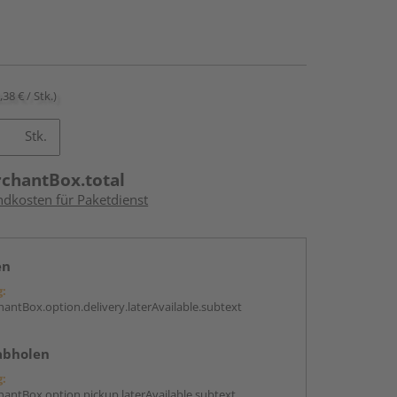
,38 € / Stk.)
Stk.
rchantBox.total
ndkosten für Paketdienst
en
g:
antBox.option.delivery.laterAvailable.subtext
abholen
g:
antBox.option.pickup.laterAvailable.subtext