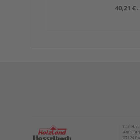
40,21 €
/
Carl Has
Am Flüt
37124 Ro