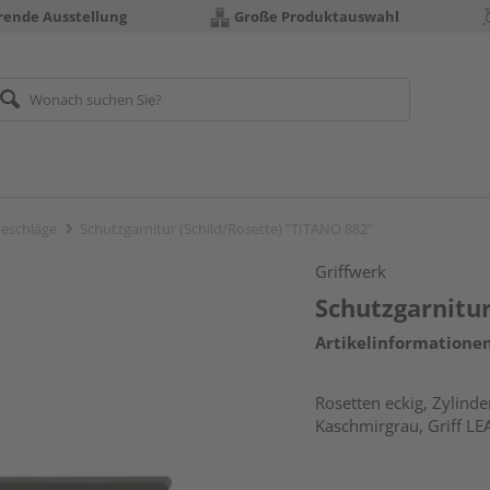
erende Ausstellung
Große Produktauswahl
eschläge
Schutzgarnitur (Schild/Rosette) "TITANO 882"
Griffwerk
Schutzgarnitur
Artikelinformatione
Rosetten eckig, Zylinde
Kaschmirgrau, Griff LE