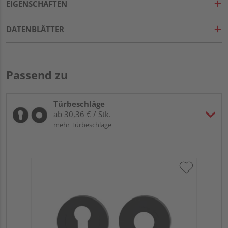
EIGENSCHAFTEN
DATENBLÄTTER
Passend zu
Türbeschläge
ab 30,36 € / Stk.
mehr Türbeschläge
Gr
TI
Zy
Ede