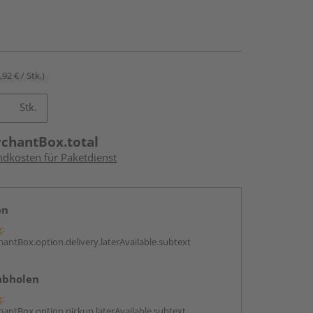
,92 € / Stk.)
Stk.
rchantBox.total
ndkosten für Paketdienst
en
g:
antBox.option.delivery.laterAvailable.subtext
abholen
g:
antBox.option.pickup.laterAvailable.subtext