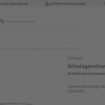
erende Ausstellung
Große Produktauswahl
eschläge
Schutzgarnitur (Schild/Rosette) "TITANO 882"
Griffwerk
Schutzgarnitur
Artikelinformatione
Zylinderabdeckung, Knau
VERONICA