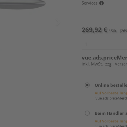
Services
269,92 €
/ Stk.
(269
vue.ads.priceMe
inkl. MwSt.
zzgl. Versa
Online bestell
Auf Vorbestellun
vue.ads.priceMerch
Beim Händler 
Auf Vorbestellun
vue.ads.priceMerch