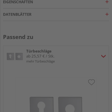
EIGENSCHAFTEN
DATENBLÄTTER
Passend zu
Türbeschläge
ab 25,57 € / Stk.
mehr Türbeschläge
Gri
ma.