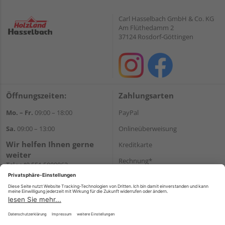
Carl Hasselbach GmbH & Co. KG
Am Flüthedamm 2
37124 Rosdorf-Göttingen
Öffnungszeiten:
Zahlungsarten
Mo. – Fr.
09:00 – 18:00
PayPal
Sa.
09:00 – 13:00
Onlineüberweisung
Wir helfen Ihnen gerne
Kreditkarte
weiter
Rechnung*
Tel.:
+49 551 5009963
E-Mail:
shop@holzland-
*Bonität vorausgesetzt
hasselbach.de
Versand
Versandkosten