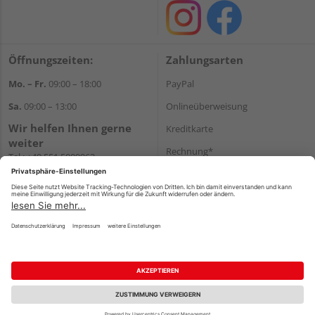
Öffnungszeiten:
Zahlungsarten
Mo. – Fr.
09:00 – 18:00
PayPal
Sa.
09:00 – 13:00
Onlineüberweisung
Wir helfen Ihnen gerne
Kreditkarte
weiter
Rechnung*
Tel.:
+49 551 5009963
E-Mail:
shop@holzland-
*Bonität vorausgesetzt
hasselbach.de
Versand
Versandkosten
Impressum
AGB
Widerruf
Datenschutz
Reservierungsbedingungen
Vertrag widerrufen
©
HolzLand GmbH