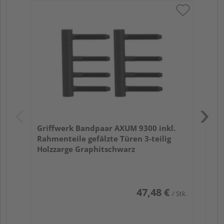
Gr
Rah
St
Griffwerk Bandpaar AXUM 9300 inkl.
Rahmenteile gefälzte Türen 3-teilig
Holzzarge Graphitschwarz
47,48 €
/ Stk.