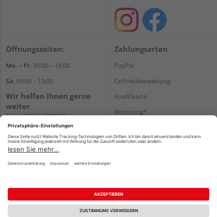
Öffnungszeiten:
Zahlungsarten
Mo. – Fr.
09:00 – 18:00
PayPal
Sa.
09:00 – 13:00
Onlineüberweisung
Wir helfen Ihnen gerne
Kreditkarte
weiter
Rechnung*
Tel.:
+49 551 5009963
E-Mail:
shop@holzland-
*Bonität vorausgesetzt
hasselbach.de
Versand
Versandkosten
Impressum
AGB
Widerruf
Datenschutz
Reservierungsbedingungen
Vertrag widerrufen