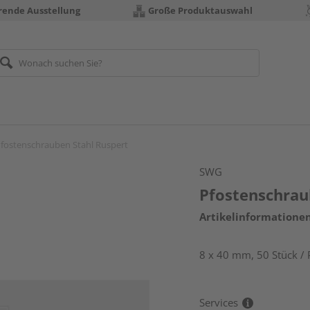
erende Ausstellung
Große Produktauswahl
fostenschrauben Stahl Ruspert
SWG
Pfostenschrau
Artikelinformatione
8 x 40 mm, 50 Stück / 
Services