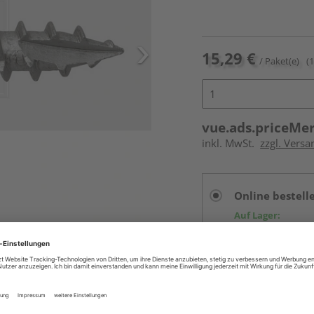
15,29 €
/ Paket(e)
(
vue.ads.priceMe
inkl. MwSt.
zzgl. Versa
Online bestell
Auf Lager:
vue.ads.priceMerch
Beim Händler 
Auf Lager:
Abholu