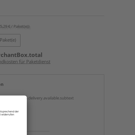
15,29 € / Paket(e))
Paket(e)
rchantBox.total
ndkosten für Paketdienst
en
antBox.option.delivery.available.subtext
abholen
ng möglich