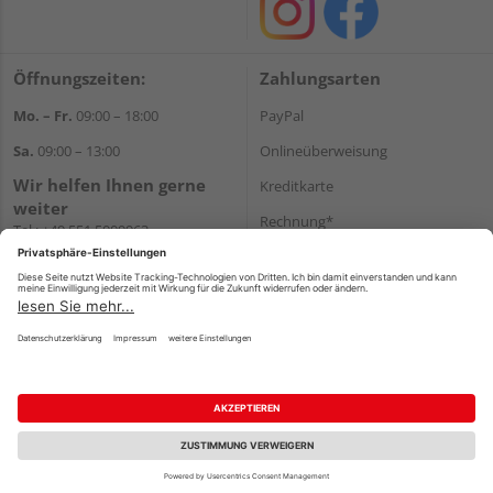
Öffnungszeiten:
Zahlungsarten
Mo. – Fr.
09:00 – 18:00
PayPal
Sa.
09:00 – 13:00
Onlineüberweisung
Wir helfen Ihnen gerne
Kreditkarte
weiter
Rechnung*
Tel.:
+49 551 5009963
E-Mail:
shop@holzland-
*Bonität vorausgesetzt
hasselbach.de
Versand
Versandkosten
Impressum
AGB
Widerruf
Datenschutz
Reservierungsbedingungen
Vertrag widerrufen
©
HolzLand GmbH