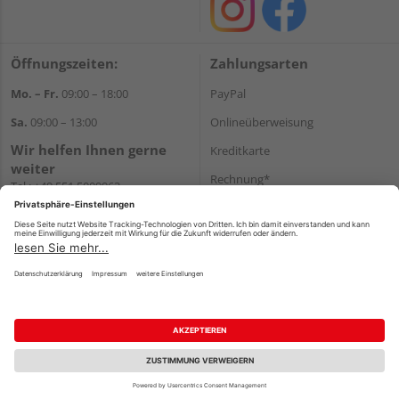
Öffnungszeiten:
Zahlungsarten
Mo. – Fr.
09:00 – 18:00
PayPal
Sa.
09:00 – 13:00
Onlineüberweisung
Wir helfen Ihnen gerne
Kreditkarte
weiter
Rechnung*
Tel.:
+49 551 5009963
E-Mail:
shop@holzland-
*Bonität vorausgesetzt
hasselbach.de
Versand
Versandkosten
Impressum
AGB
Widerruf
Datenschutz
Reservierungsbedingungen
Vertrag widerrufen
©
HolzLand GmbH