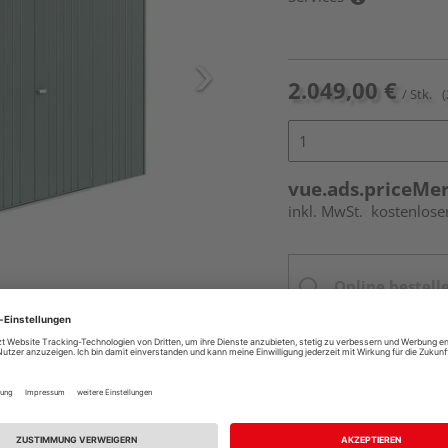
2.049,00 €
/ Stk.
(
vue.ads.priceMe
inkl. MwSt.
kostenlose
Online bestell
Ihr Standort ist n
Beim Händler 
Auf Vorbestellun
vue.ads.priceMerch