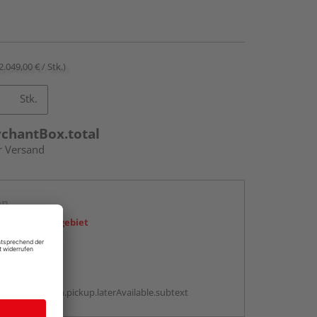
2.049,00 € / Stk.)
Stk.
rchantBox.total
r Versand
en
icht im Liefergebiet
abholen
g:
antBox.option.pickup.laterAvailable.subtext