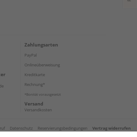
Zahlungsarten
PayPal
Onlineüberweisung
ter
Kreditkarte
Rechnung*
de
*Bonität vorausgesetzt
Versand
Versandkosten
ruf
Datenschutz
Reservierungsbedingungen
Vertrag widerrufen