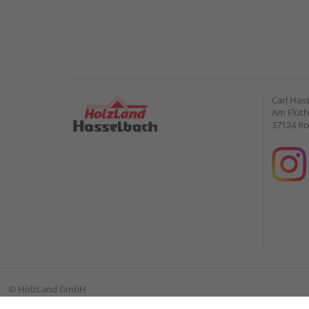
Carl Has
Am Flüt
37124 Ro
©
HolzLand GmbH