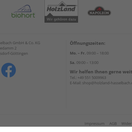
selbach GmbH & Co. KG
Öffnungszeiten:
hedamm 2
Mo. – Fr.
09:00 – 18:00
sdorf-Göttingen
Sa.
09:00 – 13:00
Wir helfen Ihnen gerne wei
Tel.:
+49 551 5009963
E-Mail:
shop@holzland-hasselbach.
Impressum
AGB
Wider