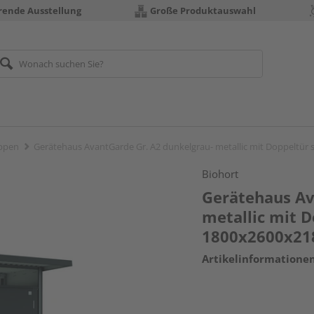
erende Ausstellung
Große Produktauswahl
ppen
Gerätehaus AvantGarde Gr. A2 dunkelgrau- metallic mit Doppelt
Biohort
Gerätehaus Av
metallic mit 
1800x2600x2
Artikelinformatione