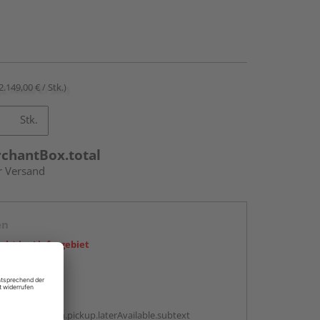
2.149,00 € / Stk.)
Stk.
rchantBox.total
r Versand
en
icht im Liefergebiet
abholen
g:
antBox.option.pickup.laterAvailable.subtext