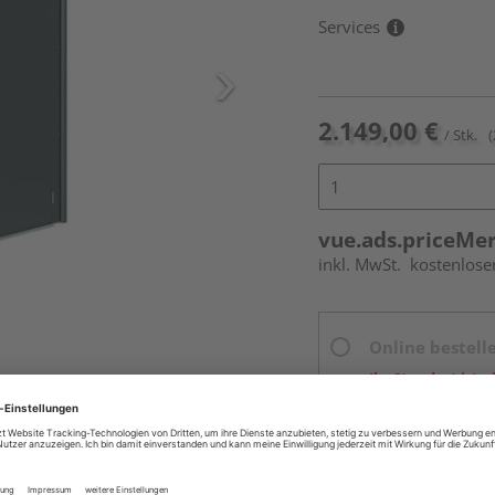
Services
2.149,00 €
/ Stk.
(
vue.ads.priceMe
inkl. MwSt.
kostenlose
Online bestell
Ihr Standort ist n
Beim Händler 
Auf Vorbestellun
vue.ads.priceMerch