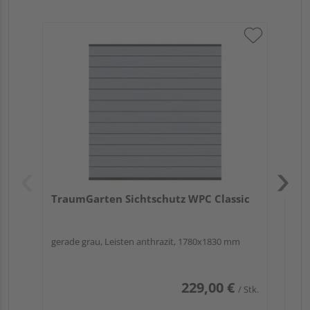
Tr
XL
ger
TraumGarten Sichtschutz WPC Classic
gerade grau, Leisten anthrazit, 1780x1830 mm
229,00 €
/ Stk.