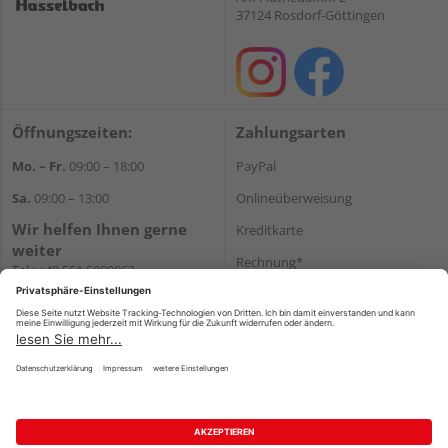
37124 Rosdorf-Göttingen
Öffnungszeiten:
Zahlungsarten
Mo. – Fr.
09:00 – 18:00
PayPal
Sa.
09:00 – 13:00
Onlineüberweisung
Wir helfen Ihnen gerne
Kreditkarte
weiter
Rechnung*
Tel.:
+49 551 5009963
E-Mail:
shop@holzland-
*Bonität vorausgesetzt
hasselbach.de
Versand
Versandkosten
Impressum
AGB
Widerruf
Datenschutz