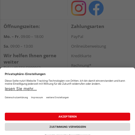
Öffnungszeiten:
Zahlungsarten
Mo. – Fr.
09:00 – 18:00
PayPal
Sa.
09:00 – 13:00
Onlineüberweisung
Wir helfen Ihnen gerne
Kreditkarte
weiter
Rechnung*
Tel.:
+49 551 5009963
E-Mail:
shop@holzland-
*Bonität vorausgesetzt
hasselbach.de
Versand
Versandkosten
Impressum
AGB
Widerruf
Datenschutz
Reservierungsbedingungen
Vertrag widerrufen
©
HolzLand GmbH